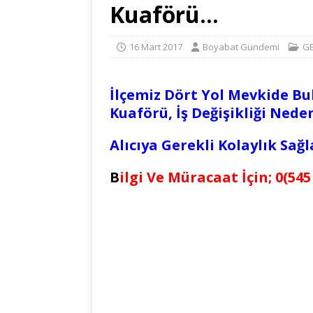
Kuaförü…
16 Mart 2017
Boyabat Gündemi
G
İlçemiz Dört Yol Mevkide Bu
Kuaförü, İş Değişikliği Neden
Alıcıya Gerekli Kolaylık Sağ
B
ilgi Ve Müracaat İçin; 0(545