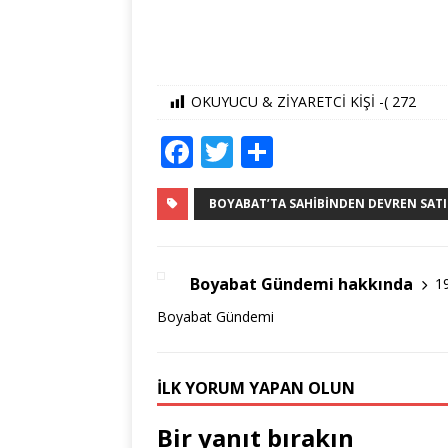
OKUYUCU & ZİYARETCİ KİŞİ -(
272
F
T
S
a
w
h
c
it
ar
BOYABAT’TA SAHIBINDEN DEVREN SAT
e
te
e
b
r
Boyabat Gündemi hakkında
1
o
Boyabat Gündemi
o
k
İLK YORUM YAPAN OLUN
Bir yanıt bırakın