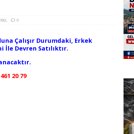
ENEL
0
luna Çalışır Durumdaki, Erkek
i İle Devren Satılıktır.
lanacaktır.
 461 20 79