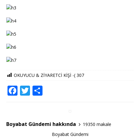
OKUYUCU & ZİYARETCİ KİŞİ -(
307
F
T
S
a
w
h
c
it
ar
e
te
e
Boyabat Gündemi hakkında
19350 makale
b
r
Boyabat Gündemi