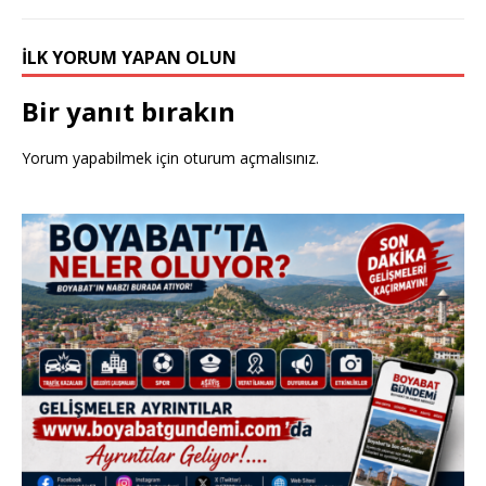
o
o
İLK YORUM YAPAN OLUN
k
Bir yanıt bırakın
Yorum yapabilmek için
oturum açmalısınız
.