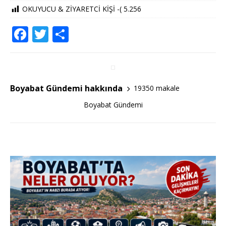
OKUYUCU & ZİYARETCİ KİŞİ -(
5.256
F
T
S
a
w
h
c
it
ar
e
te
e
Boyabat Gündemi hakkında
19350 makale
b
r
Boyabat Gündemi
o
o
k