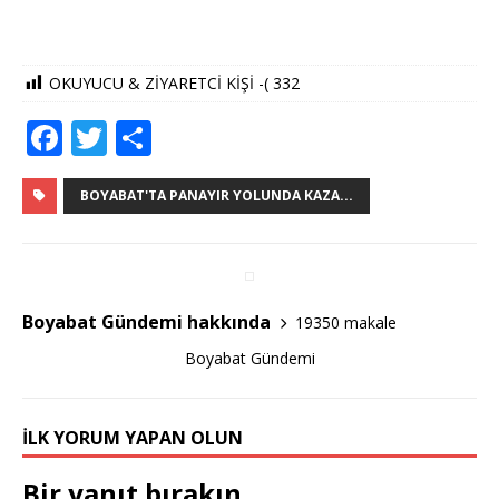
OKUYUCU & ZİYARETCİ KİŞİ -(
332
F
T
S
a
w
h
c
it
ar
BOYABAT'TA PANAYIR YOLUNDA KAZA...
e
te
e
b
r
o
Boyabat Gündemi hakkında
19350 makale
o
Boyabat Gündemi
k
İLK YORUM YAPAN OLUN
Bir yanıt bırakın