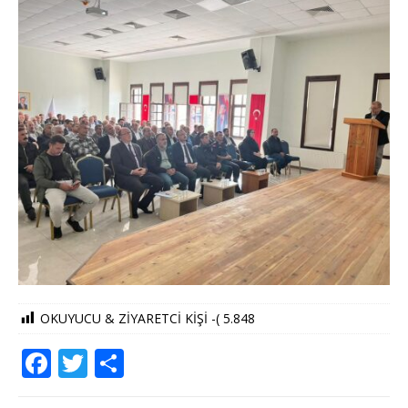
OKUYUCU & ZİYARETCİ KİŞİ -(
5.848
F
T
S
a
w
h