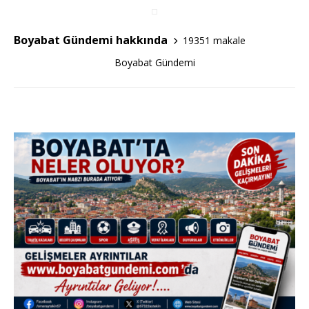
c
it
ar
e
te
e
Boyabat Gündemi hakkında
19351 makale
b
r
Boyabat Gündemi
o
o
k