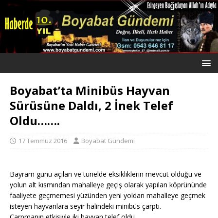
Boyabat’ta Minibüs Hayvan
Sürüsüne Daldı, 2 İnek Telef
Oldu…….
17 Temmuz 2016
Boyabat Gündemi
Bayram günü açılan ve tünelde eksikliklerin mevcut olduğu ve
yolun alt kısmından mahalleye geçiş olarak yapılan köprününde
faaliyete geçmemesi yüzünden yeni yoldan mahalleye geçmek
isteyen hayvanlara seyir halindeki minibüs çarptı.
Çarpmanın etkisiyle iki hayvan telef oldu.