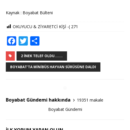
Kaynak : Boyabat Bülteni
OKUYUCU & ZİYARETCİ KİŞİ -(
271
F
T
S
a
w
h
c
it
ar
2 İNEK TELEF OLDU.......
e
te
e
BOYABAT'TA MINIBÜS HAYVAN SÜRÜSÜNE DALDI
b
r
o
o
Boyabat Gündemi hakkında
19351 makale
k
Boyabat Gündemi