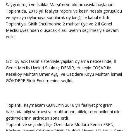
Saygı duruşu ve İstiklal Marşı’mızın okunmasıyla başlanan
Toplantıda, 2015 yılı faaliyet raporu ve kesin hesabı görüşüldü
ve ayrı ayrı oylamaya sunularak oy birliği ile kabul edildi.
Toplantıya, Birlik Encümenine 2 muhtar üye ve 2 İl Genel
Meclis
i üyesinden oluşacak 4 asil üyenin seçilmesiyle devam
edildi.
Gizli oy açık tasnif sistemiyle yapılan oylama neticesinde, İl
Genel Meclis Üyeleri Satılmış DEMİR, Hüseyin COŞAR ile
Keseköy Muhtarı Ömer AŞÇI ve Gazidere Köyü Muhtarı İsmail
GÖKDERE Birlik Encümenine seçildi.
Toplantı, Kaymakam GÜNEY’in 2016 yılı faaliyet programı
hakkında bilgi vermesi ve muhtarların, dilek, temennilerini dile
getirmelerinin ardından sona erdi.
Toplantı ve seçimler, İlçe Özel İdare Müdürü Kenan ESEN,
Köylere Hizmet Götürme Birliği Müdürü Ahmet ASLAN, İl Genel