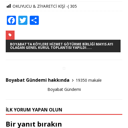
OKUYUCU & ZİYARETCİ KİŞİ -(
305
F
T
S
a
w
h
c
it
ar
e
te
e
BOYABAT'TA KÖYLERE HIZMET GÖTÜRME BIRLIĞI MAYIS AYI
OLAĞAN GENEL KURUL TOPLANTISI YAPILDI.....
b
r
o
o
Boyabat Gündemi hakkında
19350 makale
k
Boyabat Gündemi
İLK YORUM YAPAN OLUN
Bir yanıt bırakın