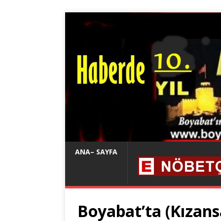
ANA– SAYFA
Boyabat’ta (Kızans