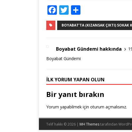
F
T
S
a
w
h
c
it
ar
BOYABAT’TA (KIZANSAK ÇIKTI) SOKAK 
e
te
e
b
r
Boyabat Gündemi hakkında
1
o
Boyabat Gündemi
o
k
İLK YORUM YAPAN OLUN
Bir yanıt bırakın
Yorum yapabilmek için
oturum açmalısınız
.
Telif hakkı © 2026 |
MH Themes
tarafından WordPr