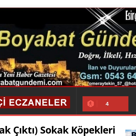
4
ak Çıktı) Sokak Köpekleri