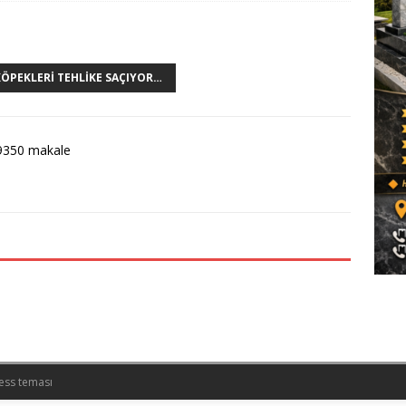
KÖPEKLERI TEHLIKE SAÇIYOR…
9350 makale
ess teması