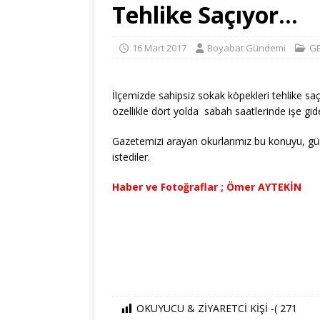
Tehlike Saçıyor…
16 Mart 2017
Boyabat Gündemi
G
İlçemizde sahipsiz sokak köpekleri tehlike saç
özellikle dört yolda sabah saatlerinde işe gid
Gazetemizi arayan okurlarımız bu konuyu, gü
istediler.
Haber ve Fotoğraflar ; Ömer AYTEKİN
OKUYUCU & ZİYARETCİ KİŞİ -(
271