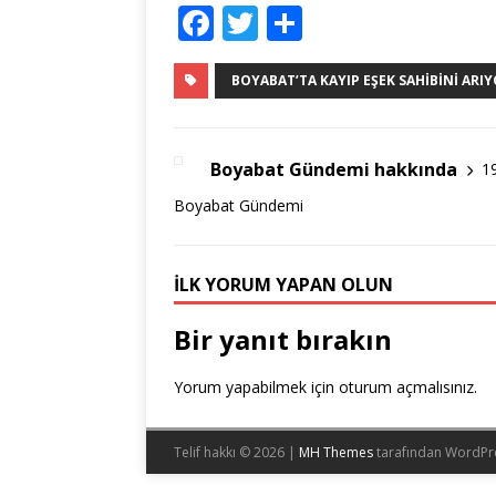
F
T
S
a
w
h
c
it
ar
BOYABAT’TA KAYIP EŞEK SAHIBINI ARIY
e
te
e
b
r
Boyabat Gündemi hakkında
1
o
Boyabat Gündemi
o
k
İLK YORUM YAPAN OLUN
Bir yanıt bırakın
Yorum yapabilmek için
oturum açmalısınız
.
Telif hakkı © 2026 |
MH Themes
tarafından WordPr