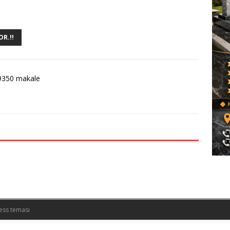
OR.!!
9350 makale
ess teması