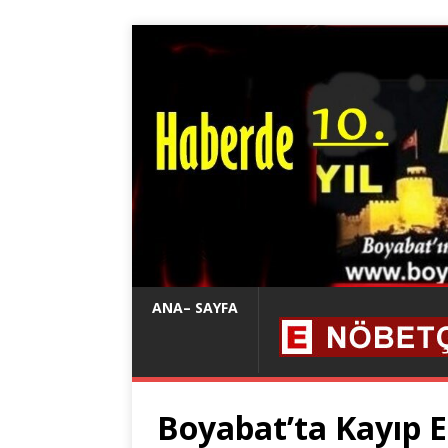
ANA– SAYFA
Boyabat’ta Kayıp Eş