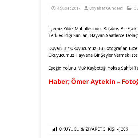
4 Şubat 2017
Boyabat Gündemi
G
İlçemiz Yıldız Mahallesinde, Başıboş Bir Eşe
Terk edildiği Sanılan, Hayvan Saatlerce Dolaştığ
Duyarlı Bir Okuyucumuz Bu Fotoğrafları Bize U
Okuyucumuz Hayvana Bir Şeyler Vermek İstes
Eşeğin Yolunu Mu? Kaybettiği Yoksa Sahibi T
Haber; Ömer Aytekin – Foto
OKUYUCU & ZİYARETCİ KİŞİ -(
286