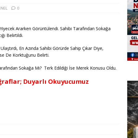
ENEL
0
k Yiyecek Ararken Görüntülendi. Sahibi Tarafından Sokağa
ı Belirtildi.
laştırdı, En Azında Sahibi Görürde Sahip Çıkar Diye,
e De Korktuğunu Belirti.
arafından Sokağa Mı? Terk Edildiği İse Merek Konusu Oldu.
ğraflar; Duyarlı Okuyucumuz