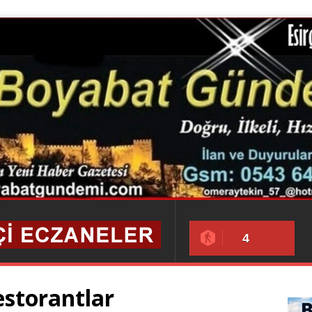
4
estorantlar