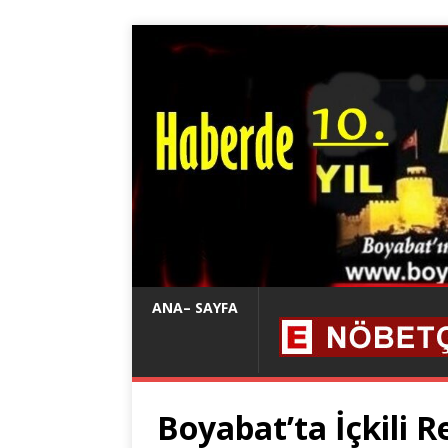
ANA– SAYFA
Boyabat’ta İçkili R