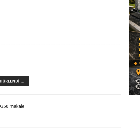
HÜRLENDI....
9350 makale