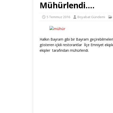
Mühürlendi….
5 Temmuz 2016
Boyabat Gündemi
Halkın Bayram gibi bir Bayram geçirebilmeleri v
gösteren içkili restorantlar İlçe Emniyet ekip
ekipler tarafından mühürlendi.