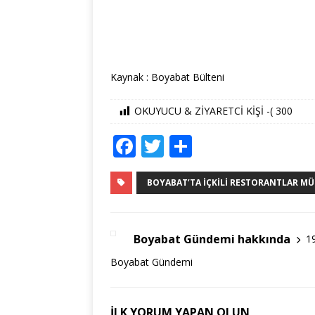
Kaynak : Boyabat Bülteni
OKUYUCU & ZİYARETCİ KİŞİ -(
300
F
T
S
a
w
h
c
it
ar
BOYABAT’TA İÇKILI RESTORANTLAR MÜ
e
te
e
b
r
Boyabat Gündemi hakkında
1
o
Boyabat Gündemi
o
k
İLK YORUM YAPAN OLUN