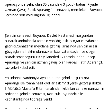
operasyonda şehit olan 35 yaşındaki 3 çocuk babası Piyade
Uzman Çavuş Sadık Aparangil’in cenazesi, memleketi Boyabat
ilçesinde son yolculuğuna uğurlandı.
Şehidin cenazesi, Boyabat Devlet Hastanesi morgundan
alınarak ambulansla törenin yapıldığı eski otogar meydanına
getirildi.Cenazenin meydana getirilişi sırasında şehidin ailesi
gözyaşlarına hakim olamazken bazı vatandaşlar ise slogan
atarak terör örgütü PKK’yı lanetledi.Bu arada, baba Recep
Aparangil ve şehidin uzman çavuş olan kardeşi Fatih Aparangil,
taziyeleri kabul etti.
Yakınlarının yardımıyla ayakta duran şehidin eşi Fatma
Aparangil ise “Sana nasıl kıydılar aşkım” diyerek gözyaşı döktü.
İl Müftüsü Mustafa Erkan tarafından kıldırılan cenaze namazının
ardından şehidin cenazesi, Korucuk köyündeki aile
kabristanlığında toprağa verildi.