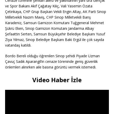
Cenaze törenine şehidin ailesi ve yakınlarının yanı sıra Gençlik
ve Spor Bakanı Akif Çağatay Kılıç, Vali Yasemin Özata
Çetinkaya, CHP Grup Başkan Vekili Engin Altay, AK Parti Sinop
Milletvekili Nazım Maviş, CHP Sinop Milletvekili Barış
Karadeniz, Samsun Garnizon Komutanı Tuğgeneral Mehmet
Şükrü Eken, Sinop Garnizon Komutanı Jandarma Albay
Şefaattin Serten, Samsun Büyükşehir Belediye Başkanı Yusuf
Ziya Yılmaz, Sinop Belediye Başkanı Baki Ergül ile çok sayıda
vatandaş katıldı.
Bordo Bereli olduğu öğrenilen Sinop şehidi Piyade Uzman
Çavuç Sadık Aparangil’in cenaze töreninde geniş güvenlik
önlemleri alınırken aile basına görüntü vermek istemedi.
Video Haber İzle