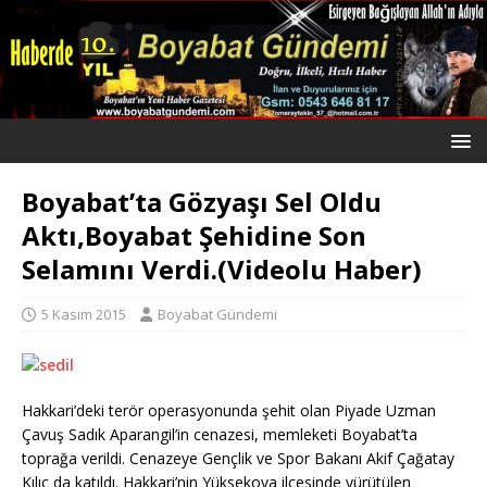
Boyabat’ta Gözyaşı Sel Oldu
Aktı,Boyabat Şehidine Son
Selamını Verdi.(Videolu Haber)
5 Kasım 2015
Boyabat Gündemi
Hakkari’deki terör operasyonunda şehit olan Piyade Uzman
Çavuş Sadık Aparangil’in cenazesi, memleketi Boyabat’ta
toprağa verildi. Cenazeye Gençlik ve Spor Bakanı Akif Çağatay
Kılıç da katıldı. Hakkari’nin Yüksekova ilçesinde yürütülen