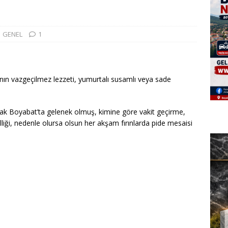
GENEL
1
nın vazgeçilmez lezzeti, yumurtalı susamlı veya sade
rmak Boyabat’ta gelenek olmuş, kimine göre vakit geçirme,
liği, nedenle olursa olsun her akşam fırınlarda pide mesaisi