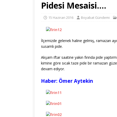
Pidesi Mesaisi….
15 Haziran 2016
Boyabat Gündemi
İlçemizde gelenek haline gelmiş, ramazan ayı
susamlı pide.
Akşam iftar saatine yakın fırında pide yaptı
kimine göre sıcak taze pide bir ramazan güzel
devam ediyor.
Haber: Ömer Aytekin