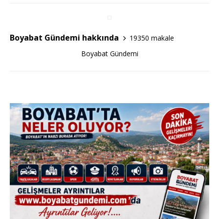
a
w
h
c
it
ar
e
te
e
Boyabat Gündemi hakkında
19350 makale
b
r
Boyabat Gündemi
o
o
k