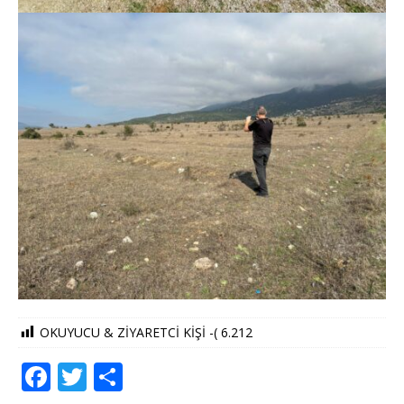
OKUYUCU & ZİYARETCİ KİŞİ -(
6.212
F
T
S