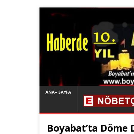
ANA– SAYFA
Boyabat’ta Döme D