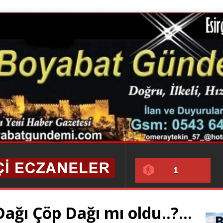
1
ağı Çöp Dağı mı oldu..?…