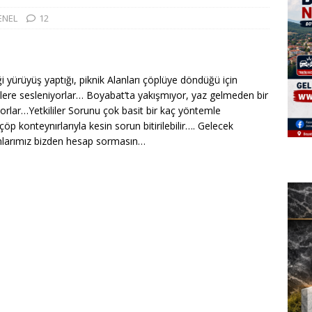
ENEL
12
 yürüyüş yaptığı, piknik Alanları çöplüye döndüğü için
ililere sesleniyorlar… Boyabat’ta yakışmıyor, yaz gelmeden bir
yorlar…Yetkililer Sorunu çok basit bir kaç yöntemle
çöp konteynırlarıyla kesin sorun bitirilebilir…. Gelecek
unlarımız bizden hesap sormasın…