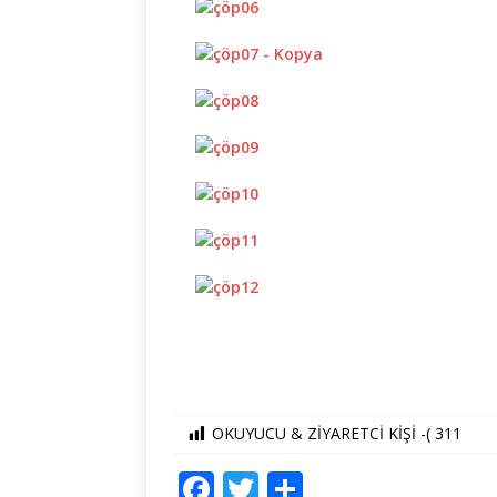
OKUYUCU & ZİYARETCİ KİŞİ -(
311
F
T
S