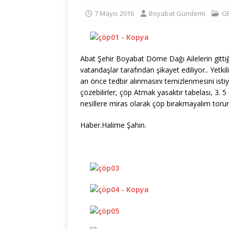
7 Mayıs 2016
Boyabat Gündemi
G
Abat Şehir Boyabat Döme Dağı Ailelerin gittiği
vatandaşlar tarafından şikayet ediliyor.. Yetk
an önce tedbir alınmasını temizlenmesini isti
çözebilirler, çöp Atmak yasaktır tabelası, 3. 5 
nesillere miras olarak çöp bırakmayalım tor
Haber.Halime Şahin.