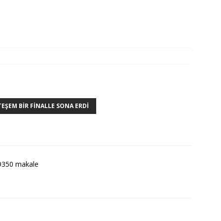
ŞEM BIR FINALLE SONA ERDI
9350 makale