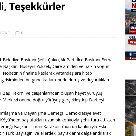
di, Teşekkürler
GENEL
0
elediye Başkanı Şefik Çakıcı,Ak Parti İlçe Başkanı Ferhat
ye Başkanı Hüseyin Yüksek,Daire amirleri ve halkın yoğun
Nöbetinin finaline katılarak vatandaşlara hitap
 girişiminden bu güne kadar onurlu duruş ve duyarlılıkları
 Baş Hekimi ve çaışanlarından oluşan heyet yürüyüş
 Merkezi önüne doğru yürüyüş gerçekleştirip Darbeyi
ardımlaşma ve Dayanışma Derneği Demokrasiye evet
yü’nden başlattıkları uzun bir konvoyla şehir turu attıktan
erneği Başkanı Turan Karakolcu’nun da katılımıyla Eski
 Türk Bayrağını ve ellerdeki bayraklarını dalgalandırarak