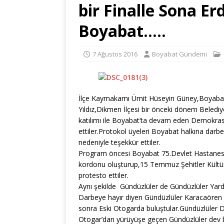
bir Finalle Sona Er
Boyabat…..
7 Ağustos 2016
Boyabat Gündemi
İlçe Kaymakamı Ümit Hüseyin Güney,Boyabat B
Yıldız,Dikmen İlçesi bir önceki dönem Beledi
katılımı ile Boyabat’ta devam eden Demokrasi 
ettiler.Protokol üyeleri Boyabat halkına darbe
nedeniyle teşekkür ettiler.
Program öncesi Boyabat 75.Devlet Hastanesi
kordonu oluşturup,15 Temmuz Şehitler Kültür
protesto ettiler.
Aynı şekilde Gündüzlüler de Gündüzlüler Y
Darbeye hayır diyen Gündüzlüler Karacaören Kö
sonra Eski Otogarda buluştular.Gündüzlüler D
Otogar’dan yürüyüşe geçen Gündüzlüler dev bir