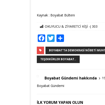
Kaynak : Boyabat Bülteni
OKUYUCU & ZİYARETCİ KİŞİ -(
303
F
T
S
a
w
h
c
it
ar
BOYABAT'TA DEMOKRASI NÖBETI MUHTE
e
te
e
TEŞEKKÜRLER BOYABAT..
b
r
o
Boyabat Gündemi hakkında
1
o
Boyabat Gündemi
k
İLK YORUM YAPAN OLUN