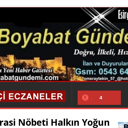
4
asi Nöbeti Halkın Yoğun