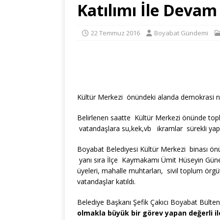
Katılımı İle Devam
22 Temmuz 2016
Boyabat Gündemi
Kültür Merkezi önündeki alanda demokrasi nöbe
Belirlenen saatte Kültür Merkezi önünde top
vatandaşlara su,kek,vb ikramlar sürekli yapı
Boyabat Belediyesi Kültür Merkezi binası ön
yanı sıra İlçe Kaymakamı Ümit Hüseyin Güney,
üyeleri, mahalle muhtarları, sivil toplum örgütü
vatandaşlar katıldı.
Belediye Başkanı Şefik Çakıcı Boyabat Bülteni
olmakla büyük bir görev yapan değerli i