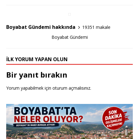
e
te
e
b
r
o
Boyabat Gündemi hakkında
19351 makale
o
Boyabat Gündemi
k
İLK YORUM YAPAN OLUN
Bir yanıt bırakın
Yorum yapabilmek için
oturum açmalısınız
.