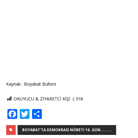
Kaynak : Boyabat Bülteni
OKUYUCU & ZİYARETCİ KİŞİ -(
318
F
T
S
a
w
h
c
it
ar
BOYABAT'TA DEMOKRASI NÖBETI 16. GÜN.........