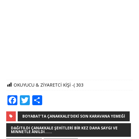
OKUYUCU & ZİYARETCİ KİŞİ -(
303
F
T
S
a
w
h
c
it
ar
BOYABAT’TA ÇANAKKALE’DEKI SON KARAVANA YEMEĞI
e
te
e
DAĞITILDI ÇANAKKALE ŞEHITLERI BIR KEZ DAHA SAYGI VE
MINNETLE ANILDI......