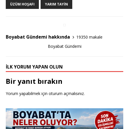
b
r
ÜZÜM HOŞAFI
YARIM TAYIN
o
o
k
Boyabat Gündemi hakkında
19350 makale
Boyabat Gündemi
İLK YORUM YAPAN OLUN
Bir yanıt bırakın
Yorum yapabilmek için
oturum açmalısınız
.