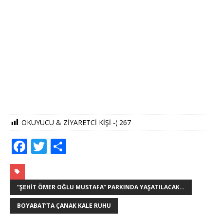
OKUYUCU & ZİYARETCİ KİŞİ -(
267
F
T
S
a
w
h
c
it
ar
e
te
e
“ŞEHIT ÖMER OĞLU MUSTAFA” PARKINDA YAŞATILACAK…
b
r
BOYABAT’TA ÇANAK KALE RUHU