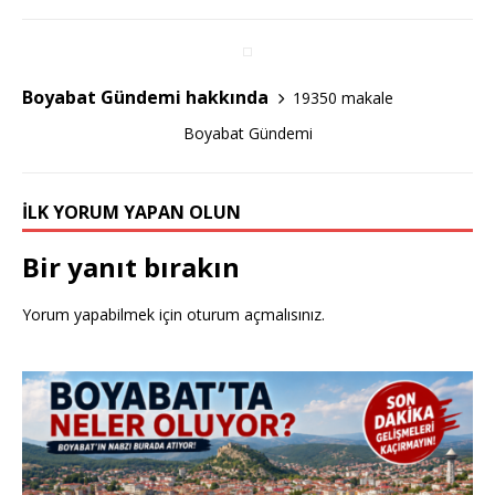
o
o
k
Boyabat Gündemi hakkında
19350 makale
Boyabat Gündemi
İLK YORUM YAPAN OLUN
Bir yanıt bırakın
Yorum yapabilmek için
oturum açmalısınız
.