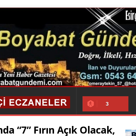
3
a “7” Fırın Açık Olacak,