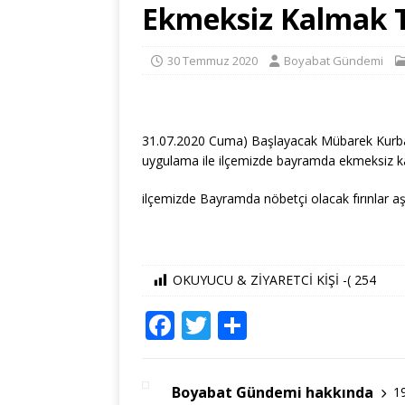
Ekmeksiz Kalmak T
30 Temmuz 2020
Boyabat Gündemi
31.07.2020 Cuma) Başlayacak Mübarek Kurba
uygulama ile ilçemizde bayramda ekmeksiz ka
ilçemizde Bayramda nöbetçi olacak fırınlar aşağ
OKUYUCU & ZİYARETCİ KİŞİ -(
254
F
T
S
a
w
h
c
it
ar
Boyabat Gündemi hakkında
1