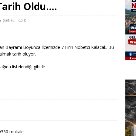
arih Oldu….
GENEL
0
n Bayramı Boyunca İlçemizde 7 Fırın Nöbetçi Kalacak. Bu
lmak tarih oluyor.
ıda listelendiği gibidir.
9350 makale