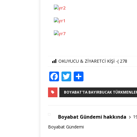
OKUYUCU & ZİYARETCİ KİŞİ -(
278
F
T
S
a
w
h
c
it
ar
BOYABAT'TA BAYIRBUCAK TÜRKMENLERIN
e
te
e
b
r
Boyabat Gündemi hakkında
1
o
Boyabat Gündemi
o