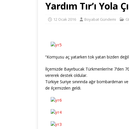
Yardım Tır’ı Yola Ç
12 Ocak 2016
Boyabat Gündemi
G
“Komşusu aç yatarken tok yatan bizden değil
İlçemizde Bayırbucak Türkmenleri’ne 7’den 70’e 
vererek destek oldular.
Türkiye Suriye sınırında ağır bombardıman ve s
de ilçemizden geldi.