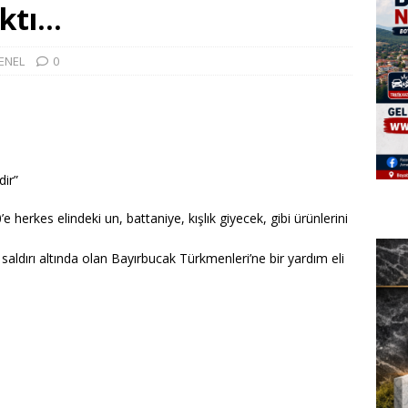
ıktı…
ENEL
0
dir”
herkes elindeki un, battaniye, kışlık giyecek, gibi ürünlerini
aldırı altında olan Bayırbucak Türkmenleri’ne bir yardım eli