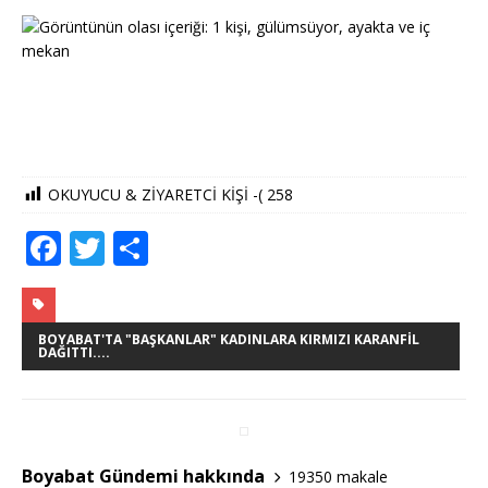
OKUYUCU & ZİYARETCİ KİŞİ -(
258
F
T
S
a
w
h
c
it
ar
e
te
e
BOYABAT'TA "BAŞKANLAR" KADINLARA KIRMIZI KARANFIL
DAĞITTI....
b
r
o
o
Boyabat Gündemi hakkında
19350 makale