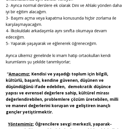
2- Ayrıca normal derslere ek olarak Dini ve Ahlaki yönden daha
iyi bir eğitim alacağım.
3- Başımı açma veya kapatma konusunda hiçbir zorlama ile
karşılaşmayacağım.
4- İlkokuldaki arkadaşımla aynı sınıfta okumaya devam
edeceğim.
5- Yaparak-yaşayarak ve eğlenerek öğreneceğim.
Ayrıca ülkemiz genelinde ki imam hatip ortaokulları kendi
kurumlarını şu şekilde tanımlıyorlar;
“
Amacımız
; Kendisi ve yaşadığı toplum için bilgili,
kültürlü, başarılı, kendine güvenen, düşünen ve
düşündüğünü ifade edebilen, demokratik düşünce
yapısı ve evrensel değerlere sahip
,
kültürel mirası
değerlendirebilen
,
problemlere çözüm üretebilen
, milli
ve manevi değerlerini koruyan ve geliştiren inançlı
gençler yetiştirmektir.
Yöntemimiz
; Öğrencilere sevgi merkezli, yaparak-