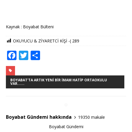
Kaynak : Boyabat Bülteni
OKUYUCU & ZİYARETCİ KİŞİ -(
289
F
T
S
a
w
h
c
it
ar
e
te
e
BOYABAT'TA ARTIK YENI BIR İMAM HATIP ORTAOKULU
VAR......
b
r
o
o
Boyabat Gündemi hakkında
19350 makale
k
Boyabat Gündemi