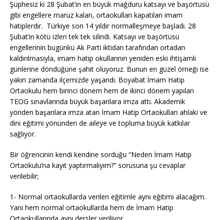
Şüphesiz ki 28 Şubat’ın en büyük mağduru katsayı ve başörtüsü
gibi engellere maruz kalan, ortaokulları kapatılan imam
hatiplerdir. Türkiye son 14 yıldır normalleşmeye başladı. 28
Şubat’ın kötü izleri tek tek silindi. Katsayı ve başörtüsü
engellerinin bugünkü Ak Parti iktidarı tarafından ortadan
kaldırılmasıyla, imam hatip okullarının yeniden eski ihtişamlı
günlerine döndüğüne şahit oluyoruz. Bunun en güzel örneği ise
yakın zamanda ilçemizde yaşandı. Boyabat İmam Hatip
Ortaokulu hem birinci dönem hem de ikinci dönem yapılan
TEOG sınavlarında büyük başarılara imza attı. Akademik
yönden başarılara imza atan İmam Hatip Ortaokulları ahlaki ve
dini eğitimi yönünden de aileye ve topluma büyük katkılar
sağlıyor.
Bir öğrencinin kendi kendine sorduğu “Neden İmam Hatip
Ortaokulu’na kayıt yaptırmalıyım?” sorusuna şu cevaplar
verilebilir;
1- Normal ortaokullarda verilen eğitimle aynı eğitimi alacağım.
Yani hem normal ortaokullarda hem de İmam Hatip
Ortaokullarında aynı dersler veriliyor.