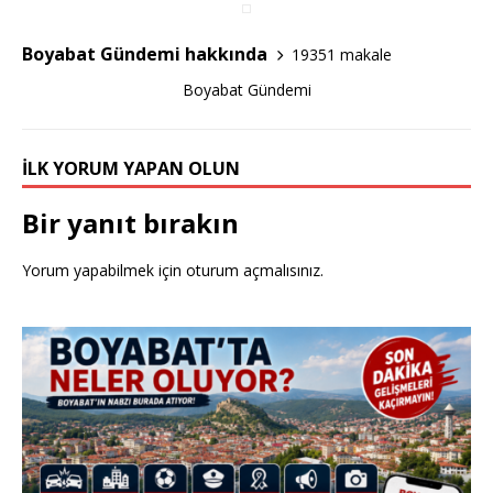
c
it
ar
e
te
e
Boyabat Gündemi hakkında
19351 makale
b
r
Boyabat Gündemi
o
o
İLK YORUM YAPAN OLUN
k
Bir yanıt bırakın
Yorum yapabilmek için
oturum açmalısınız
.