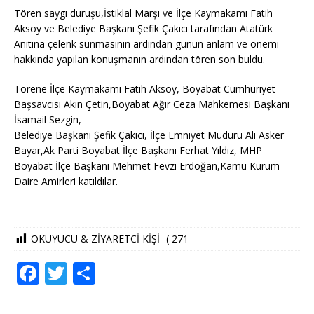
Tören saygı duruşu,İstiklal Marşı ve İlçe Kaymakamı Fatih
Aksoy ve Belediye Başkanı Şefik Çakıcı tarafından Atatürk
Anıtına çelenk sunmasının ardından günün anlam ve önemi
hakkında yapılan konuşmanın ardından tören son buldu.
Törene İlçe Kaymakamı Fatih Aksoy, Boyabat Cumhuriyet
Başsavcısı Akın Çetin,Boyabat Ağır Ceza Mahkemesi Başkanı
İsamail Sezgin,
Belediye Başkanı Şefik Çakıcı, İlçe Emniyet Müdürü Ali Asker
Bayar,Ak Parti Boyabat İlçe Başkanı Ferhat Yıldız, MHP
Boyabat İlçe Başkanı Mehmet Fevzi Erdoğan,Kamu Kurum
Daire Amirleri katıldılar.
OKUYUCU & ZİYARETCİ KİŞİ -(
271
F
T
S
a
w
h