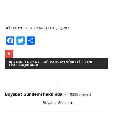
OKUYUCU & ZİYARETCİ KİŞİ -(
287
F
T
S
a
w
h
c
it
ar
e
te
e
BOYABAT’TA 2016 YILI AĞUSTOS AYI NÖBETÇI ECZANE
LISTESI AÇIKLANDI…
b
r
o
o
Boyabat Gündemi hakkında
19350 makale
k
Boyabat Gündemi