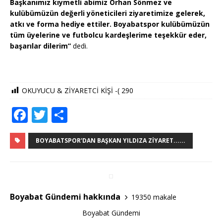
Başkanımız kıymetli abimiz Orhan Sönmez ve
kulübümüzün değerli yöneticileri ziyaretimize gelerek,
atkı ve forma hediye ettiler. Boyabatspor kulübümüzün
tüm üyelerine ve futbolcu kardeşlerime teşekkür eder,
başarılar dilerim”
dedi.
OKUYUCU & ZİYARETCİ KİŞİ -(
290
F
T
S
a
w
h
c
it
ar
BOYABATSPOR'DAN BAŞKAN YILDIZA ZIYARET......
e
te
e
b
r
o
Boyabat Gündemi hakkında
19350 makale
o
Boyabat Gündemi