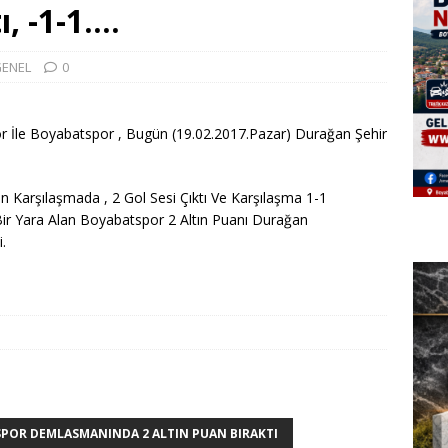
ı, -1-1….
ENEL
0
İle Boyabatspor , Bugün (19.02.2017.Pazar) Durağan Şehir
 Karşılaşmada , 2 Gol Sesi Çıktı Ve Karşılaşma 1-1
Bir Yara Alan Boyabatspor 2 Altın Puanı Durağan
.
OR DEMLASMANINDA 2 ALTIN PUAN BIRAKTI