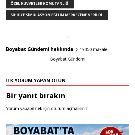
e
te
e
ÖZEL KUVVETLER KOMUTANLIĞI
b
r
SIHHIYE SIMÜLASYON EĞITIM MERKEZI'NE VERILDI.
o
o
k
Boyabat Gündemi hakkında
19350 makale
Boyabat Gündemi
İLK YORUM YAPAN OLUN
Bir yanıt bırakın
Yorum yapabilmek için
oturum açmalısınız
.