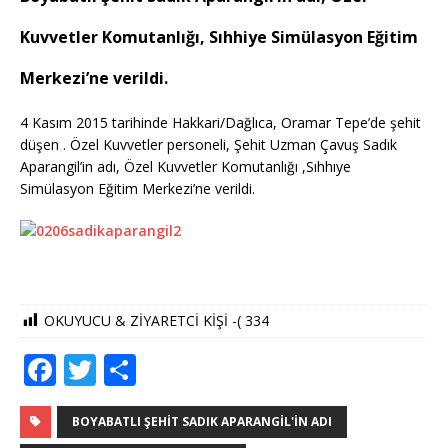
Kuvvetler Komutanlığı,
Sıhhiye Simülasyon Eğitim
Merkezi’ne verildi.
4 Kasım 2015 tarihinde Hakkari/Dağlıca, Oramar Tepe’de şehit
düşen . Özel Kuvvetler personeli, Şehit Uzman Çavuş Sadık
Aparangil’in adı, Özel Kuvvetler Komutanlığı ,Sıhhıye
Simülasyon Eğitim Merkezi’ne verildi.
OKUYUCU & ZİYARETCİ KİŞİ -(
334
F
T
S
a
w
h
c
it
ar
BOYABATLI ŞEHIT SADIK APARANGIL'IN ADI