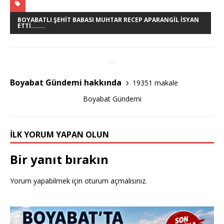
c
it
ar
e
te
e
BOYABATLI ŞEHIT BABASI MUHTAR RECEP APARANGIL İSYAN
ETTI.......
b
r
o
o
Boyabat Gündemi hakkında
19351 makale
k
Boyabat Gündemi
İLK YORUM YAPAN OLUN
Bir yanıt bırakın
Yorum yapabilmek için
oturum açmalısınız
.