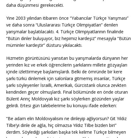
daha düşünmesi gerekecekti.
Yine 2003 yılından itibaren önce “Yabancılar Türkçe Yarışması”
ve daha sonra “Uluslararası Türkçe Olimpiyatları” denilen
yarışmalar başlatılacaktı. 4. Türkçe Olimpiyatlarının finalinde
“Bütün dinler buluşuyor, biz hepimiz kardeşiz” mesajıyla “Bütün
müminler kardeştir” düsturu yıkılacaktı.
Hizmetin görüntüsünü yansıtan bu yarışmalarda dünyanın her
yerinden kız ve erkek öğrencilerin şarkılarını millete gözyaşları
içinde izlettirmeye başlamışlardı. Belki de ömründe bir kere
şarkı türkü dinlemek için salonlara gitmemiş insanlar, Türkçe
şarkı söyleyenler İsrailli, Amerikalı, Gürcistanlı olunca zevkten
kendinden geçer olmuşlardı. Final bölümünde en önde oturan
Bülent Arınç Moldovyalı kız şarkı söylerken gözünden yaşlar
gelirdi. Ertesi gün talebelerime bu konuyu ifade ederken:
“Be adam elin Moldovyalısını ne dinleyip ağlıyorsun? Git Yıldız
Tilbe’yi dinle de ağla, hiç olmazsa Yıldız Tilbe bizden biri”
derdim. Söylediği şarkıdan başka tek kelime Türkçe bilmeyen