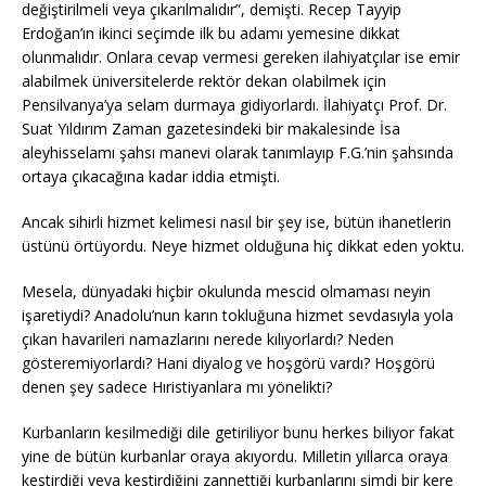
değiştirilmeli veya çıkarılmalıdır”, demişti. Recep Tayyip
Erdoğan’ın ikinci seçimde ilk bu adamı yemesine dikkat
olunmalıdır. Onlara cevap vermesi gereken ilahiyatçılar ise emir
alabilmek üniversitelerde rektör dekan olabilmek için
Pensilvanya’ya selam durmaya gidiyorlardı. İlahiyatçı Prof. Dr.
Suat Yıldırım Zaman gazetesindeki bir makalesinde İsa
aleyhisselamı şahsı manevi olarak tanımlayıp F.G.’nin şahsında
ortaya çıkacağına kadar iddia etmişti.
Ancak sihirli hizmet kelimesi nasıl bir şey ise, bütün ihanetlerin
üstünü örtüyordu. Neye hizmet olduğuna hiç dikkat eden yoktu.
Mesela, dünyadaki hiçbir okulunda mescid olmaması neyin
işaretiydi? Anadolu’nun karın tokluğuna hizmet sevdasıyla yola
çıkan havarileri namazlarını nerede kılıyorlardı? Neden
gösteremiyorlardı? Hani diyalog ve hoşgörü vardı? Hoşgörü
denen şey sadece Hıristiyanlara mı yönelikti?
Kurbanların kesilmediği dile getiriliyor bunu herkes biliyor fakat
yine de bütün kurbanlar oraya akıyordu. Milletin yıllarca oraya
kestirdiği veya kestirdiğini zannettiği kurbanlarını şimdi bir kere