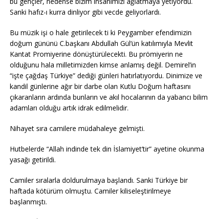
bu gençler, nedense bizim insanımızı ağlatmaya yetiyordu.
Sanki hafız-ı kurra dinliyor gibi vecde geliyorlardı.
Bu müzik işi o hale getirilecek ti ki Peygamber efendimizin
doğum gününü C.başkanı Abdullah Gül’ün katılımıyla Mevlit
Kantat Promiyerine dönüştürülecekti. Bu prömiyerin ne
olduğunu hala milletimizden kimse anlamış değil. Demirel’in
“işte çağdaş Türkiye” dediği günleri hatırlatıyordu. Dinimize ve
kandil günlerine ağır bir darbe olan Kutlu Doğum haftasını
çıkaranların ardında bunların ve akıl hocalarının da yabancı bilim
adamları olduğu artık idrak edilmelidir.
Nihayet sıra camilere müdahaleye gelmişti.
Hutbelerde “Allah indinde tek din İslamiyet’tir” ayetine okunma
yasağı getirildi.
Camiler sıralarla doldurulmaya başlandı. Sanki Türkiye bir
haftada kötürüm olmuştu. Camiler kiliseleştirilmeye
başlanmıştı.