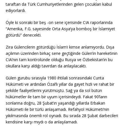
taraftan da Türk Cumhuriyetlerinden gelen çocukları kabul
ediyorlardı.
Öyle ki sonraki bir beş -on sene içerisinde CIA raporlarında
“Amerika, F.G. sayesinde Orta Asya’ya bomboş bir İslamiyet
götürdü” denecekti.
Zira Gülencilerin götürdüğü İslam’ı kimse anlamıyordu. Dışa
açılımın üzerinden birkaç sene geçtiğinde Gülen’in hareketinin
CIA’nın tam kontrolünde olduğu Rusya ve Özbekistan’ın bu
okullara karşı aldığı tavırdan da anlaşılacaktı.
Gülen gurubu sırasıyla 1980 ihtilali sonrasındaki Cunta
Hükümeti ve ardından Özal’lı yıllar da gayet hızlı ve rahat bir
şekilde faaliyetlerini yürütmüştü. Sağ ya da sol bütün
hükümetler ile tam bir uyum içerisindeydi. Fakat 90’ların
sonlarına doğru, 28 Şubat’ın yaşandığı yıllarda Erbakan
Hükümeti ile bir türlü anlaşamadı. Refahyol Hükümeti’nin
yıkılmasında önemli rol oynadı. Bu sırada 28 Şubat darbecileri
kendisine karşı mıydı o da anlaşılamadı.