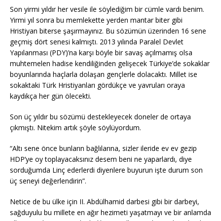
Son yirmi yıldır her vesile ile söylediğim bir cümle vardı benim.
Yirmi yıl sonra bu memlekette yerden mantar biter gibi
Hristiyan biterse şaşırmayınız. Bu sözümün üzerinden 16 sene
geçmiş dört senesi kalmıştı. 2013 yılında Paralel Devlet
Yapılanması (PDY)’na karşı böyle bir savaş açılmamış olsa
muhtemelen hadise kendiliğinden gelişecek Türkiye’de sokaklar
boyunlarında haçlarla dolaşan gençlerle dolacaktı. Millet ise
sokaktaki Türk Hristiyanları gördükçe ve yavruları oraya
kaydıkça her gün ölecekti.
Son üç yıldır bu sözümü destekleyecek doneler de ortaya
çıkmıştı. Nitekim artık şöyle söylüyordum.
“Altı sene önce bunların bağlılarına, sizler ileride ev ev gezip
HDP’ye oy toplayacaksınız desem beni ne yaparlardı, diye
sorduğumda Linç ederlerdi diyenlere buyurun işte durum son
üç seneyi değerlendirin”.
Netice de bu ülke için II. Abdülhamid darbesi gibi bir darbeyi,
sağduyulu bu millete en ağır hezimeti yaşatmayı ve bir anlamda