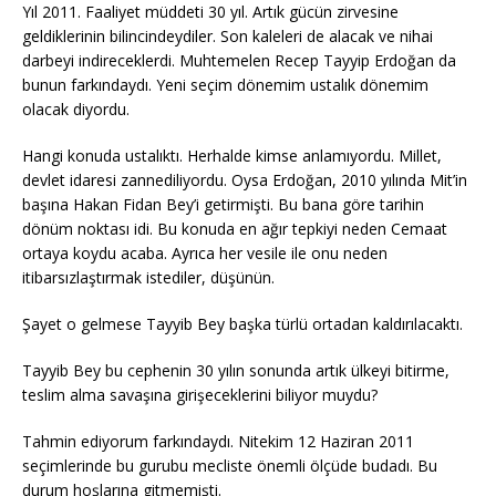
Yıl 2011. Faaliyet müddeti 30 yıl. Artık gücün zirvesine
geldiklerinin bilincindeydiler. Son kaleleri de alacak ve nihai
darbeyi indireceklerdi. Muhtemelen Recep Tayyip Erdoğan da
bunun farkındaydı. Yeni seçim dönemim ustalık dönemim
olacak diyordu.
Hangi konuda ustalıktı. Herhalde kimse anlamıyordu. Millet,
devlet idaresi zannediliyordu. Oysa Erdoğan, 2010 yılında Mit’in
başına Hakan Fidan Bey’i getirmişti. Bu bana göre tarihin
dönüm noktası idi. Bu konuda en ağır tepkiyi neden Cemaat
ortaya koydu acaba. Ayrıca her vesile ile onu neden
itibarsızlaştırmak istediler, düşünün.
Şayet o gelmese Tayyib Bey başka türlü ortadan kaldırılacaktı.
Tayyib Bey bu cephenin 30 yılın sonunda artık ülkeyi bitirme,
teslim alma savaşına girişeceklerini biliyor muydu?
Tahmin ediyorum farkındaydı. Nitekim 12 Haziran 2011
seçimlerinde bu gurubu mecliste önemli ölçüde budadı. Bu
durum hoşlarına gitmemişti.