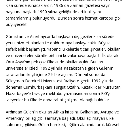
kısa sürede ısınacaklardır. 1986 da Zaman gazetesi yayın
hayatına başladı. 1990 yılına geldiğinde artık alt yapı
tamamlanmış bulunuyordu. Bundan sonra hizmet kartopu gibi
büyüyecekti.
Gürcistan ve Azerbaycan’la başlayan dış geziler kısa sürede
yerini hizmet alanları ile doldurmaya başlayacaktı. Büyük
seferberlik başlamıştı. Yabancı ülkelerde ticari şirketler, okullar
ve üniversiteler süratle birbirini kovalamaya başladı. İlk olarak
Orta Asya’nın pek çok ülkesinde okullar açıldı. Bunları
üniversiteler izledi. 1992 yılında Kazakistan’a giden Gülen’in
taraftarları iki yıl içinde 29 lise açtılar. Dört yıl sonra da
Süleyman Demirel Üniversitesi faaliyete geçti. 1992 yılında
dönemin Cumhurbaşkanı Turgut Özal’ın, Kazak lider Nursultan
Nazarbayev’e tavsiye mektubu yazmasından sonra F.G’yi
izleyenler bu ülkede daha rahat çalışma olanağı buldular.
Ardından Gülen’in okulları Afrika kıtasını, Balkanları, Avrupa ve
Amerika’yı bir ağ gibi sarmaya başladı. Okul açılmayan ülke
kalmamış gibiydi. Gülen hareketi, eğitim alanında artık küresel