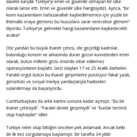
davete karşılık Türkiye’yi emin ve güvenilir olmayan bir ülke
olarak lanse etti. Emin ve güvenilir ülke hangisiydi(!). Ayrıca, “bir
kısım kazanımların hafazanallah kaybedilmemesi için yüzde bir
ihtimalle oraya gitmeniz bu hususlara zarar verecekse gitmem”
diyordu. Türkiye’ye gelmekle hangi kazanımlarını kaybedecekti
acaba?
Öte yandan bu büyük ihanet çetesi, ele geçirdiği kadrolar,
bulunduğu konum ve arkasında duran gücün kuvvetinden emin
olarak, bütün milletin gözü önünde inkar edilemez
operasyonlarını başlattı. Gezi olayları 17 ve 25 Aralık darbeleri.
Paralel örgüt bütün bu ihanet girişimlerini yürütüyor fakat yazılı,
görüntülü ve sosyal medya yandaşlarıyla hadiseleri
sulandırmayı da başarıyordu.
Cumhurbaşkanı da artık kartını sonuna kadar açmıştı. “Bu bir
ihanet çetesiydi”. “Paralel devlet girişimiydi” ve “bunlar terörist
olup haşhaşiler” idiler.
Türkiye neler olup bittiğini önceleri pek anlamadı. Ancak belki
de ilk kez sorgulamaya başlamıştı. Bir tarafta 34 yıldır