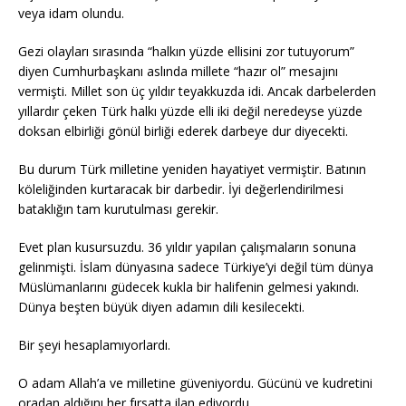
veya idam olundu.
Gezi olayları sırasında “halkın yüzde ellisini zor tutuyorum”
diyen Cumhurbaşkanı aslında millete “hazır ol” mesajını
vermişti. Millet son üç yıldır teyakkuzda idi. Ancak darbelerden
yıllardır çeken Türk halkı yüzde elli iki değil neredeyse yüzde
doksan elbirliği gönül birliği ederek darbeye dur diyecekti.
Bu durum Türk milletine yeniden hayatiyet vermiştir. Batının
köleliğinden kurtaracak bir darbedir. İyi değerlendirilmesi
bataklığın tam kurutulması gerekir.
Evet plan kusursuzdu. 36 yıldır yapılan çalışmaların sonuna
gelinmişti. İslam dünyasına sadece Türkiye’yi değil tüm dünya
Müslümanlarını güdecek kukla bir halifenin gelmesi yakındı.
Dünya beşten büyük diyen adamın dili kesilecekti.
Bir şeyi hesaplamıyorlardı.
O adam Allah’a ve milletine güveniyordu. Gücünü ve kudretini
oradan aldığını her fırsatta ilan ediyordu.