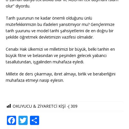
olur” diyordu.
Tarih şuurunun ne kadar önemli olduğunu ünlü
mütefekkirimizin bu ifadeleri yansıtmıyor mu? Gençlerimize
tarih şuurunu ve model tarihi şahsiyetlerini de en doğru bir
şekilde öğretmek devletimizin vazifesi olmalıdır.
Cenabı Hak ülkemizi ve milletimizi bir büyük, belki tarihin en
büyük fitne ve belasından ve peşinden gelecek yabancı
tasallutundan, işgalinden muhafaza eyledi.
Millete de ders çıkarmayı, ibret almayı, birlik ve beraberliğini
muhafaza etmeyi nasip eylesin.
OKUYUCU & ZİYARETCİ KİŞİ -(
309
F
T
S