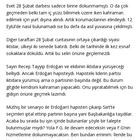
Evet 28 Şubat darbesi sadece birine dokunmamıştı. O da çok
geçmeden belki tam iç yüzü bilinmek üzere iken kahraman
edilmek için yurt dışına alındı. Artık korumacılarının elindeydi. 12
Eylül’de nasıl bulunamadı ise bu defa da asıl yuvasına çekilmişti.
Diğer taraftan 28 Şubat cuntasının ortaya çıkardığı siyasi
iktidar, ülkeyi iki senede batırdı. Belki de tarihinde ilk kez esnaf
sokaklara döküldü. Artık bu selin önüne geçilemezdi.
Sayın Recep Tayyip Erdoğan ve ekibinin iktidara yürüyeceği
belliydi. Ancak Erdoğan hapisteydi. Hapisteki liderin partisi
iktidara yürümüş ama o partisinin başında değil. Bu durum
gitgide kendisini kahraman yapacaktı. Onu yıpratabilmek için bu
gidişin önüne geçmek lazımdı.
Müthiş bir senaryo ile Erdoğan’ı hapisten çıkarıp Siirt’te
seçimleri iptal ettirip partinin başına yani Başbakanlığa taşıdılar.
Acaba bu sırada bu işin içinde bulunanlar şöyle bir talepte
bulunmuşlar mıydı? Yola F.G. ile devam edeceksin veya F.G’nin
hizmetlerine dokunmayacaksın. Ben bundan eminim. İleride bu