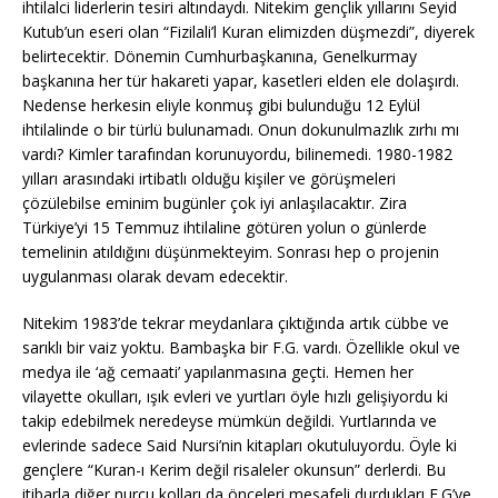
ihtilalci liderlerin tesiri altındaydı. Nitekim gençlik yıllarını Seyid
Kutub’un eseri olan “Fizilali’l Kuran elimizden düşmezdi”, diyerek
belirtecektir. Dönemin Cumhurbaşkanına, Genelkurmay
başkanına her tür hakareti yapar, kasetleri elden ele dolaşırdı.
Nedense herkesin eliyle konmuş gibi bulunduğu 12 Eylül
ihtilalinde o bir türlü bulunamadı. Onun dokunulmazlık zırhı mı
vardı? Kimler tarafından korunuyordu, bilinemedi. 1980-1982
yılları arasındaki irtibatlı olduğu kişiler ve görüşmeleri
çözülebilse eminim bugünler çok iyi anlaşılacaktır. Zira
Türkiye’yi 15 Temmuz ihtilaline götüren yolun o günlerde
temelinin atıldığını düşünmekteyim. Sonrası hep o projenin
uygulanması olarak devam edecektir.
Nitekim 1983’de tekrar meydanlara çıktığında artık cübbe ve
sarıklı bir vaiz yoktu. Bambaşka bir F.G. vardı. Özellikle okul ve
medya ile ‘ağ cemaati’ yapılanmasına geçti. Hemen her
vilayette okulları, ışık evleri ve yurtları öyle hızlı gelişiyordu ki
takip edebilmek neredeyse mümkün değildi. Yurtlarında ve
evlerinde sadece Said Nursi’nin kitapları okutuluyordu. Öyle ki
gençlere “Kuran-ı Kerim değil risaleler okunsun” derlerdi. Bu
itibarla diğer nurcu kolları da önceleri mesafeli durdukları F.G’ye