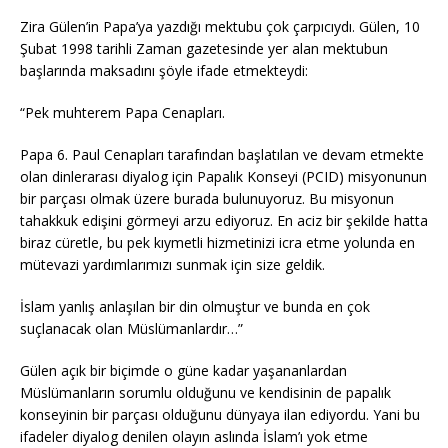
Zira Gülen’in Papa’ya yazdığı mektubu çok çarpıcıydı. Gülen, 10
Şubat 1998 tarihli Zaman gazetesinde yer alan mektubun
başlarında maksadını şöyle ifade etmekteydi:
“Pek muhterem Papa Cenapları.
Papa 6. Paul Cenapları tarafından başlatılan ve devam etmekte
olan dinlerarası diyalog için Papalık Konseyi (PCID) misyonunun
bir parçası olmak üzere burada bulunuyoruz. Bu misyonun
tahakkuk edişini görmeyi arzu ediyoruz. En aciz bir şekilde hatta
biraz cüretle, bu pek kıymetli hizmetinizi icra etme yolunda en
mütevazi yardımlarımızı sunmak için size geldik.
İslam yanlış anlaşılan bir din olmuştur ve bunda en çok
suçlanacak olan Müslümanlardır…”
Gülen açık bir biçimde o güne kadar yaşananlardan
Müslümanların sorumlu olduğunu ve kendisinin de papalık
konseyinin bir parçası olduğunu dünyaya ilan ediyordu. Yani bu
ifadeler diyalog denilen olayın aslında İslam’ı yok etme