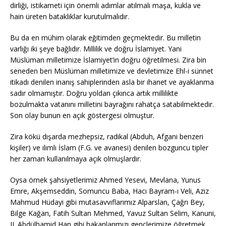
dirliği, istikameti için önemli adımlar atılmalı maşa, kukla ve
hain üreten bataklıklar kurutulmalıdır.
Bu da en mühim olarak eğitimden geçmektedir. Bu milletin
varlığı iki şeye bağlıdır. Millilik ve doğru İslamiyet. Yani
Müslüman milletimize İslamiyet’in doğru öğretilmesi. Zira bin
seneden beri Müslüman milletimize ve devletimize Ehl-i sünnet
itikadı denilen inanış sahiplerinden asla bir ihanet ve ayaklanma
sadır olmamıştır. Doğru yoldan çıkınca artık millilikte
bozulmakta vatanını milletini bayrağını rahatça satabilmektedir.
Son olay bunun en açık göstergesi olmuştur.
Zira kökü dışarda mezhepsiz, radikal (Abduh, Afgani benzeri
kişiler) ve ılımlı İslam (F.G. ve avanesi) denilen bozguncu tipler
her zaman kullanılmaya açık olmuşlardır.
Oysa örnek şahsiyetlerimiz Ahmed Yesevi, Mevlana, Yunus
Emre, Akşemseddin, Somuncu Baba, Hacı Bayram-ı Veli, Aziz
Mahmud Hüdayi gibi mutasavvıflarımız Alparslan, Çağrı Bey,
Bilge Kağan, Fatih Sultan Mehmed, Yavuz Sultan Selim, Kanuni,
II. Abdülhamid Han gibi hakanlarımızı gençlerimize öğretmek