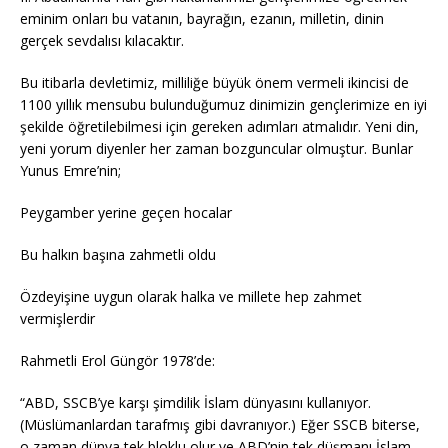
eminim onları bu vatanın, bayrağın, ezanın, milletin, dinin
gerçek sevdalısı kılacaktır.
Bu itibarla devletimiz, milliliğe büyük önem vermeli ikincisi de
1100 yıllık mensubu bulunduğumuz dinimizin gençlerimize en iyi
şekilde öğretilebilmesi için gereken adımları atmalıdır. Yeni din,
yeni yorum diyenler her zaman bozguncular olmuştur. Bunlar
Yunus Emre’nin;
Peygamber yerine geçen hocalar
Bu halkın başına zahmetli oldu
Özdeyişine uygun olarak halka ve millete hep zahmet
vermişlerdir
Rahmetli Erol Güngör 1978’de:
“ABD, SSCB’ye karşı şimdilik İslam dünyasını kullanıyor.
(Müslümanlardan tarafmış gibi davranıyor.) Eğer SSCB biterse,
o zaman dünya tek bloklu olur ve ABD’nin tek düşmanı İslam