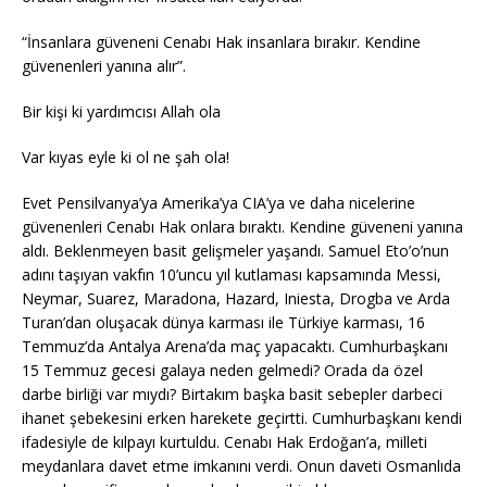
“İnsanlara güveneni Cenabı Hak insanlara bırakır. Kendine
güvenenleri yanına alır”.
Bir kişi ki yardımcısı Allah ola
Var kıyas eyle ki ol ne şah ola!
Evet Pensilvanya’ya Amerika’ya CIA’ya ve daha nicelerine
güvenenleri Cenabı Hak onlara bıraktı. Kendine güveneni yanına
aldı. Beklenmeyen basit gelişmeler yaşandı. Samuel Eto’o’nun
adını taşıyan vakfın 10’uncu yıl kutlaması kapsamında Messi,
Neymar, Suarez, Maradona, Hazard, Iniesta, Drogba ve Arda
Turan’dan oluşacak dünya karması ile Türkiye karması, 16
Temmuz’da Antalya Arena’da maç yapacaktı. Cumhurbaşkanı
15 Temmuz gecesi galaya neden gelmedi? Orada da özel
darbe birliği var mıydı? Birtakım başka basit sebepler darbeci
ihanet şebekesini erken harekete geçirtti. Cumhurbaşkanı kendi
ifadesiyle de kılpayı kurtuldu. Cenabı Hak Erdoğan’a, milleti
meydanlara davet etme imkanını verdi. Onun daveti Osmanlıda