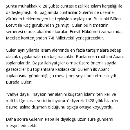
Şurası muhakkak ki 28 Şubat cuntası özellikle İslam karşıtlığı ile
özdeşleşmişti. Bu bağlamda cuntacılar Gülen’in de üzerine
yürürken beklenmeyen bir tepkiyle karşılaştılar. Bu tepki Bülent
Ecevit ile Koç gurubundan gelmişti. Gülen bu hizmetinin
semeresi olarak akabinde kurulan Ecevit Hükümeti zamanında,
Meclise kontenjandan 7-8 Milletvekili yerleştirecektir.
Gülen aynı yıllarda İslam aleminde en fazla tartışmalara sebep
olacak uygulamaları da başlatacaktır. Bunların en mühimi Abant
toplantılarıdır. Başta ilahiyatçılar olmak üzere önemli sayıda
gazeteciler bu toplantılara katılacaktır. Gülen’in ilk Abant
toplantısına gönderdiği şu mesajı her şeyi ifade etmekteydi.
Burada Gülen:
“Vahye dayalı, hayatın her alanını kuşatan İslam’ı tehlikeli ve
milli birliğe zarar verici buluyorum” diyerek 1428 yıllık İslam’ın
özüne, aslına düşman olduğunu açıkça ortaya koyuyordu.
Daha sonra Gülen’in Papa ile diyaloğu uzun süre gündemi
meşgul edecekti.