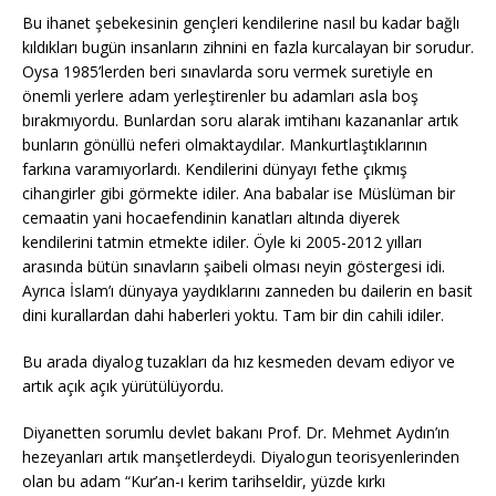
Bu ihanet şebekesinin gençleri kendilerine nasıl bu kadar bağlı
kıldıkları bugün insanların zihnini en fazla kurcalayan bir sorudur.
Oysa 1985’lerden beri sınavlarda soru vermek suretiyle en
önemli yerlere adam yerleştirenler bu adamları asla boş
bırakmıyordu. Bunlardan soru alarak imtihanı kazananlar artık
bunların gönüllü neferi olmaktaydılar. Mankurtlaştıklarının
farkına varamıyorlardı. Kendilerini dünyayı fethe çıkmış
cihangirler gibi görmekte idiler. Ana babalar ise Müslüman bir
cemaatin yani hocaefendinin kanatları altında diyerek
kendilerini tatmin etmekte idiler. Öyle ki 2005-2012 yılları
arasında bütün sınavların şaibeli olması neyin göstergesi idi.
Ayrıca İslam’ı dünyaya yaydıklarını zanneden bu dailerin en basit
dini kurallardan dahi haberleri yoktu. Tam bir din cahili idiler.
Bu arada diyalog tuzakları da hız kesmeden devam ediyor ve
artık açık açık yürütülüyordu.
Diyanetten sorumlu devlet bakanı Prof. Dr. Mehmet Aydın’ın
hezeyanları artık manşetlerdeydi. Diyalogun teorisyenlerinden
olan bu adam “Kur’an-ı kerim tarihseldir, yüzde kırkı