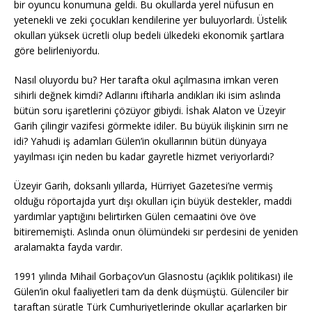
bir oyuncu konumuna geldi. Bu okullarda yerel nüfusun en
yetenekli ve zeki çocukları kendilerine yer buluyorlardı. Üstelik
okulları yüksek ücretli olup bedeli ülkedeki ekonomik şartlara
göre belirleniyordu.
Nasıl oluyordu bu? Her tarafta okul açılmasına imkan veren
sihirli değnek kimdi? Adlarını iftiharla andıkları iki isim aslında
bütün soru işaretlerini çözüyor gibiydi. İshak Alaton ve Üzeyir
Garih çilingir vazifesi görmekte idiler. Bu büyük ilişkinin sırrı ne
idi? Yahudi iş adamları Gülen’in okullarının bütün dünyaya
yayılması için neden bu kadar gayretle hizmet veriyorlardı?
Üzeyir Garih, doksanlı yıllarda, Hürriyet Gazetesi’ne vermiş
olduğu röportajda yurt dışı okulları için büyük destekler, maddi
yardımlar yaptığını belirtirken Gülen cemaatini öve öve
bitirememişti. Aslında onun ölümündeki sır perdesini de yeniden
aralamakta fayda vardır.
1991 yılında Mihail Gorbaçov’un Glasnostu (açıklık politikası) ile
Gülen’in okul faaliyetleri tam da denk düşmüştü. Gülenciler bir
taraftan süratle Türk Cumhuriyetlerinde okullar açarlarken bir