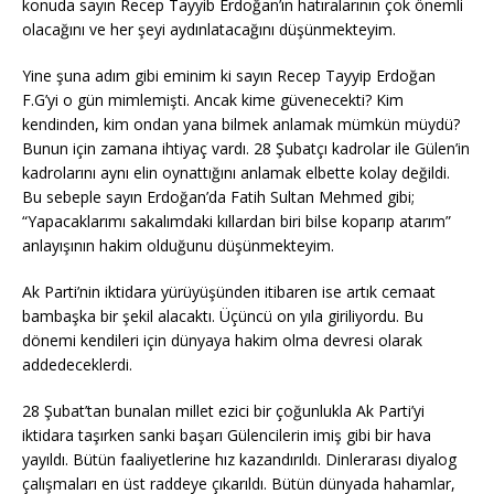
konuda sayın Recep Tayyib Erdoğan’ın hatıralarının çok önemli
olacağını ve her şeyi aydınlatacağını düşünmekteyim.
Yine şuna adım gibi eminim ki sayın Recep Tayyip Erdoğan
F.G’yi o gün mimlemişti. Ancak kime güvenecekti? Kim
kendinden, kim ondan yana bilmek anlamak mümkün müydü?
Bunun için zamana ihtiyaç vardı. 28 Şubatçı kadrolar ile Gülen’in
kadrolarını aynı elin oynattığını anlamak elbette kolay değildi.
Bu sebeple sayın Erdoğan’da Fatih Sultan Mehmed gibi;
“Yapacaklarımı sakalımdaki kıllardan biri bilse koparıp atarım”
anlayışının hakim olduğunu düşünmekteyim.
Ak Parti’nin iktidara yürüyüşünden itibaren ise artık cemaat
bambaşka bir şekil alacaktı. Üçüncü on yıla giriliyordu. Bu
dönemi kendileri için dünyaya hakim olma devresi olarak
addedeceklerdi.
28 Şubat’tan bunalan millet ezici bir çoğunlukla Ak Parti’yi
iktidara taşırken sanki başarı Gülencilerin imiş gibi bir hava
yayıldı. Bütün faaliyetlerine hız kazandırıldı. Dinlerarası diyalog
çalışmaları en üst raddeye çıkarıldı. Bütün dünyada hahamlar,