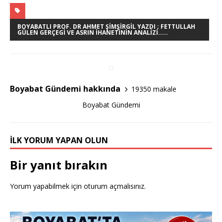
a
w
h
c
it
ar
e
te
e
BOYABATLI PROF. DR AHMET ŞİMŞİRGİL YAZDI ; FETTULLAH
GÜLEN GERÇEGI VE ASRIN İHANETININ ANALIZI.....
b
r
o
o
Boyabat Gündemi hakkında
19350 makale
k
Boyabat Gündemi
İLK YORUM YAPAN OLUN
Bir yanıt bırakın
Yorum yapabilmek için
oturum açmalısınız
.