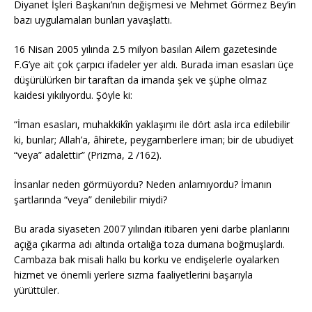
Diyanet İşleri Başkanı’nın değişmesi ve Mehmet Görmez Bey’in
bazı uygulamaları bunları yavaşlattı.
16 Nisan 2005 yılında 2.5 milyon basılan Ailem gazetesinde
F.G’ye ait çok çarpıcı ifadeler yer aldı. Burada iman esasları üçe
düşürülürken bir taraftan da imanda şek ve şüphe olmaz
kaidesi yıkılıyordu. Şöyle ki:
“İman esasları, muhakkikîn yaklaşımı ile dört asla irca edilebilir
ki, bunlar; Allah’a, âhirete, peygamberlere iman; bir de ubudiyet
“veya” adalettir” (Prizma, 2 /162).
İnsanlar neden görmüyordu? Neden anlamıyordu? İmanın
şartlarında “veya” denilebilir miydi?
Bu arada siyaseten 2007 yılından itibaren yeni darbe planlarını
açığa çıkarma adı altında ortalığa toza dumana boğmuşlardı.
Cambaza bak misali halkı bu korku ve endişelerle oyalarken
hizmet ve önemli yerlere sızma faaliyetlerini başarıyla
yürüttüler.