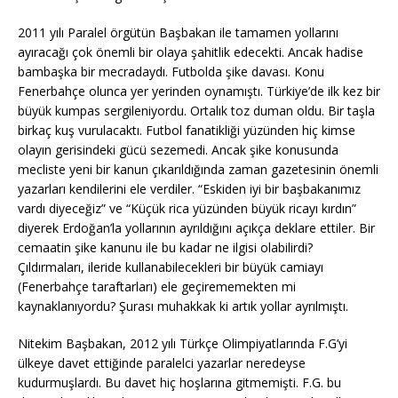
2011 yılı Paralel örgütün Başbakan ile tamamen yollarını
ayıracağı çok önemli bir olaya şahitlik edecekti. Ancak hadise
bambaşka bir mecradaydı. Futbolda şike davası. Konu
Fenerbahçe olunca yer yerinden oynamıştı. Türkiye’de ilk kez bir
büyük kumpas sergileniyordu. Ortalık toz duman oldu. Bir taşla
birkaç kuş vurulacaktı. Futbol fanatikliği yüzünden hiç kimse
olayın gerisindeki gücü sezemedi. Ancak şike konusunda
mecliste yeni bir kanun çıkarıldığında zaman gazetesinin önemli
yazarları kendilerini ele verdiler. “Eskiden iyi bir başbakanımız
vardı diyeceğiz” ve “Küçük rica yüzünden büyük ricayı kırdın”
diyerek Erdoğan’la yollarının ayrıldığını açıkça deklare ettiler. Bir
cemaatin şike kanunu ile bu kadar ne ilgisi olabilirdi?
Çıldırmaları, ileride kullanabilecekleri bir büyük camiayı
(Fenerbahçe taraftarları) ele geçirememekten mi
kaynaklanıyordu? Şurası muhakkak ki artık yollar ayrılmıştı.
Nitekim Başbakan, 2012 yılı Türkçe Olimpiyatlarında F.G’yi
ülkeye davet ettiğinde paralelci yazarlar neredeyse
kudurmuşlardı. Bu davet hiç hoşlarına gitmemişti. F.G. bu