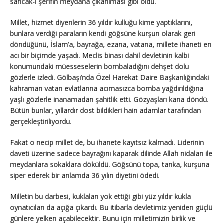
sancak-ı şerifin meydana çıkarılması gibi oldu.
Millet, hizmet diyenlerin 36 yıldır kulluğu kime yaptıklarını,
bunlara verdiği paraların kendi göğsüne kurşun olarak geri
döndüğünü, İslam’a, bayrağa, ezana, vatana, millete ihaneti en
acı bir biçimde yaşadı. Meclis binası dahil devletinin kalbi
konumundaki müesseselerin bombaladığını dehşet dolu
gözlerle izledi. Gölbaşı’nda Özel Harekat Daire Başkanlığındaki
kahraman vatan evlatlarına acımasızca bomba yağdırıldığına
yaşlı gözlerle inanamadan şahitlik etti. Gözyaşları kana döndü.
Bütün bunlar, yıllardır dost bildikleri hain adamlar tarafından
gerçekleştiriliyordu.
Fakat o necip millet de, bu ihanete kayıtsız kalmadı. Liderinin
daveti üzerine sadece bayrağını kaparak dilinde Allah nidaları ile
meydanlara sokaklara döküldü. Göğsünü topa, tanka, kurşuna
siper ederek bir anlamda 36 yılın diyetini ödedi.
Milletin bu darbesi, kuklaları yok ettiği gibi yüz yıldır kukla
oynatıcıları da açığa çıkardı. Bu itibarla devletimiz yeniden güçlü
günlere yelken açabilecektir. Bunu için milletimizin birlik ve