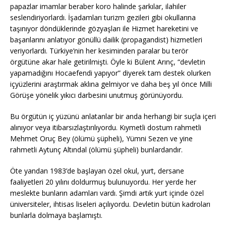
papazlar imamlar beraber koro halinde şarkılar, ilahiler
seslendiriyorlardı. İşadamları turizm gezileri gibi okullarına
taşınıyor döndüklerinde gözyaşları ile Hizmet hareketini ve
başarılarını anlatıyor gönüllü dailik (propagandist) hizmetleri
veriyorlardı. Türkiye’nin her kesiminden paralar bu terör
örgütüne akar hale getirilmişti. Öyle ki Bülent Arınç, “devletin
yapamadığını Hocaefendi yapıyor” diyerek tam destek olurken
içyüzlerini araştırmak aklına gelmiyor ve daha beş yıl önce Milli
Görüşe yönelik yıkıcı darbesini unutmuş görünüyordu.
Bu örgütün iç yüzünü anlatanlar bir anda herhangi bir suçla içeri
alınıyor veya itibarsızlaştırılıyordu. Kıymetli dostum rahmetli
Mehmet Oruç Bey (ölümü şüpheli), Yümni Sezen ve yine
rahmetli Aytunç Altındal (ölümü şüpheli) bunlardandır.
Öte yandan 1983’de başlayan özel okul, yurt, dersane
faaliyetleri 20 yılını doldurmuş bulunuyordu. Her yerde her
meslekte bunların adamları vardı. Şimdi artık yurt içinde özel
üniversiteler, ihtisas liseleri açılıyordu. Devletin bütün kadroları
bunlarla dolmaya başlamıştı.