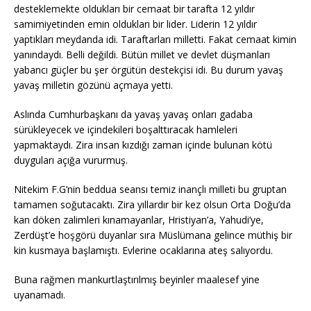
desteklemekte oldukları bir cemaat bir tarafta 12 yıldır
samimiyetinden emin oldukları bir lider. Liderin 12 yıldır
yaptıkları meydanda idi. Taraftarları milletti. Fakat cemaat kimin
yanındaydı. Belli değildi. Bütün millet ve devlet düşmanları
yabancı güçler bu şer örgütün destekçisi idi. Bu durum yavaş
yavaş milletin gözünü açmaya yetti.
Aslında Cumhurbaşkanı da yavaş yavaş onları gadaba
sürükleyecek ve içindekileri boşalttıracak hamleleri
yapmaktaydı. Zira insan kızdığı zaman içinde bulunan kötü
duyguları açığa vururmuş.
Nitekim F.G’nin beddua seansı temiz inançlı milleti bu gruptan
tamamen soğutacaktı. Zira yıllardır bir kez olsun Orta Doğu’da
kan döken zalimleri kınamayanlar, Hristiyan’a, Yahudi’ye,
Zerdüşt’e hoşgörü duyanlar sıra Müslümana gelince müthiş bir
kin kusmaya başlamıştı. Evlerine ocaklarına ateş salıyordu.
Buna rağmen mankurtlaştırılmış beyinler maalesef yine
uyanamadı.