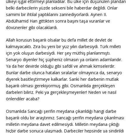
ülkeyi işgal ettirmeyi planladılar. Bu ülke için düşünülen plandan
belki darbecilerin yüzde sekseni bile haberdar değildi. Onlar
samimi bir ihtilal yaptıklarını zannediyorlardı. Aynen II.
Abdülhamid Han gittikten sonra başını taşa vuranlar ve
dövünenler gibi olacaklardı.
Allah korusun başarılı olsalar bu defa millet de devlet de
kalmayacaktı. Zira bu yeni bir yüz yılın darbesiydi. Türk milleti
için yok oluşun darbesiydi. Her şey müthiş planlanmıştı.
Senaryo diyenler hiç şüpheniz olmasın ya onların adamlarıdır.
Ya da her devirde olduğu gibi safdil ve ahmak kimselerdir.
Bunlar darbe olunca hataları sıralarlar olmayınca da, senaryo
diyerek basitleştirmeye kalkarlar. Sanki her darbenin mutlak
başarılı olması gerekiyormuş gibi. Osmanlıda gerçekleşen
darbeleri biliriz. Peki ya gerçekleşmeyenler! Neden ve nasıl
önlendiler acaba?
Osmanlıda Sancağı şerifin meydana çıkarıldığı hangi darbe
başarılı oldu bir araştırınız. Sancağı şerifin meydana çıkarılması
milletin meydana davet edilmesiydi. Milletin meydana çıktığı
hiçbir darbe sonuca ulaşmadı. Darbeciler hepsinde ya sindirildi