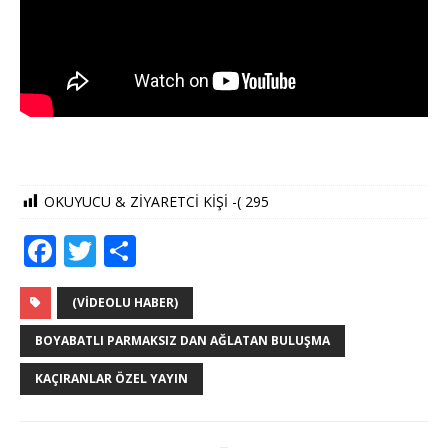
OKUYUCU & ZİYARETCİ KİŞİ -(
295
F
T
S
a
w
h
c
it
ar
(VIDEOLU HABER)
e
te
e
BOYABATLI PARMAKSIZ DAN AĞLATAN BULUŞMA
b
r
KAÇIRANLAR ÖZEL YAYIN
o
o