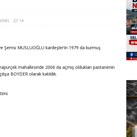
GENEL
14
e Şemsi MUSLUOĞLU kardeşler’in 1979 da kurmuş
apürçek mahallesinde 2006 da açmış oldukları pastanenin
açılışa BOYDER olarak katıldık.
timi