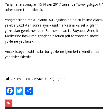
Yarışmanın sonuçları 15 Nisan 2017 tarihinde “www.gsb.gov.tr”
adresinden ilan edilecek.
Yarışmacıların mektuplarını A4 kağıdına en az 70 kelime olacak
şekilde yazdıktan sonra aynı kağıdın arkasına kişisel bilgilerini
yazmaları gerekmektedir. Bu mektupları ile Boyabat Gençlik
Merkezine başvuran gençlerin eserleri pdf formatında siteye
yükleme yapılacak.
Ancak isteyen katılımcılar bu yükleme işlemlerini kendileri de
yapabileceklerdir.
OKUYUCU & ZİYARETCİ KİŞİ -(
308
F
T
S
a
w
h
c
it
ar