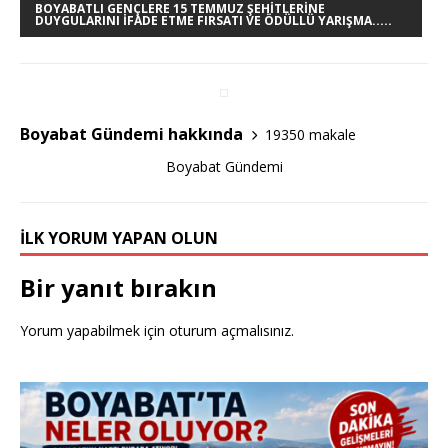
e
te
e
BOYABATLI GENÇLERE 15 TEMMUZ ŞEHITLERINE
DUYGULARINI İFADE ETME FIRSATI VE ÖDÜLLÜ YARIŞMA.....
b
r
o
o
Boyabat Gündemi hakkında
19350 makale
k
Boyabat Gündemi
İLK YORUM YAPAN OLUN
Bir yanıt bırakın
Yorum yapabilmek için
oturum açmalısınız
.