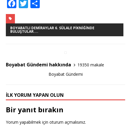
F
T
S
a
w
h
c
it
ar
e
te
e
BOYABATLI DEMIRAYLAR 6. SÜLALE PIKNIĞINDE
BULUŞTULAR....
b
r
o
o
Boyabat Gündemi hakkında
19350 makale
k
Boyabat Gündemi
İLK YORUM YAPAN OLUN
Bir yanıt bırakın
Yorum yapabilmek için
oturum açmalısınız
.