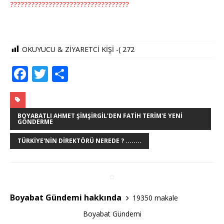
OKUYUCU & ZİYARETCİ KİŞİ -(
272
F
T
S
a
w
h
c
it
ar
e
te
e
BOYABATLI AHMET ŞIMŞIRGIL'DEN FATIH TERIM'E YENI
GÖNDERME
b
r
TÜRKIYE'NIN DIREKTÖRÜ NEREDE ? ........
o
o
k
Boyabat Gündemi hakkında
19350 makale
Boyabat Gündemi