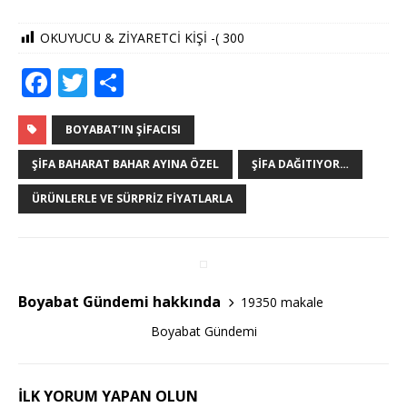
OKUYUCU & ZİYARETCİ KİŞİ -(
300
F
T
S
a
w
h
c
it
ar
BOYABAT’IN ŞIFACISI
e
te
e
ŞIFA BAHARAT BAHAR AYINA ÖZEL
ŞIFA DAĞITIYOR…
b
r
ÜRÜNLERLE VE SÜRPRIZ FIYATLARLA
o
o
k
Boyabat Gündemi hakkında
19350 makale
Boyabat Gündemi
İLK YORUM YAPAN OLUN