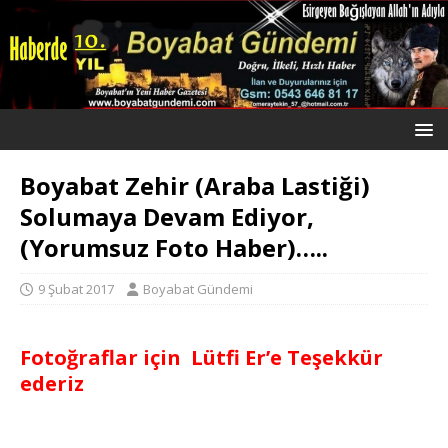
Boyabat Zehir (Araba Lastiği)
Solumaya Devam Ediyor,
(Yorumsuz Foto Haber)…..
9 Şubat 2017
Boyabat Gündemi
Fotoğraflar için Lütfi Er’e Teşekkür
ederiz