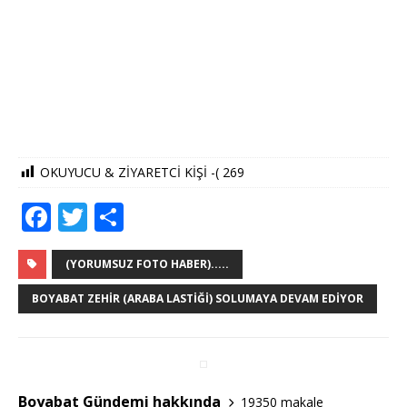
OKUYUCU & ZİYARETCİ KİŞİ -(
269
F
T
S
a
w
h
c
it
ar
(YORUMSUZ FOTO HABER).....
e
te
e
BOYABAT ZEHIR (ARABA LASTIĞI) SOLUMAYA DEVAM EDIYOR
b
r
o
o
Boyabat Gündemi hakkında
19350 makale