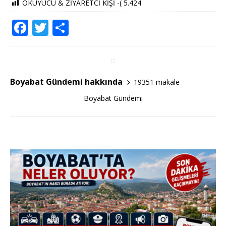
OKUYUCU & ZİYARETCİ KİŞİ -(
5.424
F
T
S
a
w
h
c
it
ar
e
te
e
Boyabat Gündemi hakkında
19351 makale
b
r
Boyabat Gündemi
o
o
k