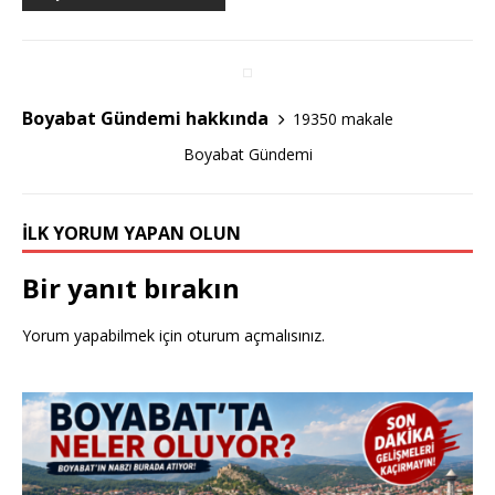
o
o
k
Boyabat Gündemi hakkında
19350 makale
Boyabat Gündemi
İLK YORUM YAPAN OLUN
Bir yanıt bırakın
Yorum yapabilmek için
oturum açmalısınız
.