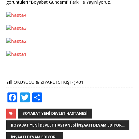
görüntüleri “Boyabat Gündemi” Farkı ile Yayınlıyoruz.
OKUYUCU & ZİYARETCİ KİŞİ -(
431
F
T
S
a
w
h
c
it
ar
BOYABAT YENI DEVLET HASTANESI
e
te
e
BOYABAT YENI DEVLET HASTANESI İNŞAATI DEVAM EDIYOR…
b
r
İNŞAATI DEVAM EDIYOR…