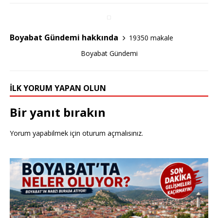
e
te
e
b
r
o
Boyabat Gündemi hakkında
19350 makale
o
Boyabat Gündemi
k
İLK YORUM YAPAN OLUN
Bir yanıt bırakın
Yorum yapabilmek için
oturum açmalısınız
.