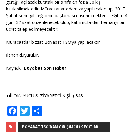
gereği, açılacak kurstaki bir sınıfa en fazla 30 kişi
katılabilmektedir. Müracaatlar odamıza yapılacak olup, 2017
Şubat sonu gibi eğitimin başlaması düşünülmektedir. Eğitim 4
gün, 32 saat düzenlenecek olup, katılımcılardan herhangi bir
ücret talep edilmeyecektir.
Müracaatlar bizzat Boyabat TSO’ya yapılacaktır.
İlanen duyurulur.
Kaynak :
Boyabat Son Haber
OKUYUCU & ZİYARETCİ KİŞİ -(
348
F
T
S
a
w
h
c
it
ar
BOYABAT TSO’DAN GIRIŞIMCILIK EĞITIMI......