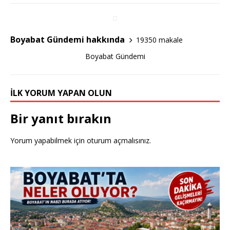
o
o
Boyabat Gündemi hakkında
19350 makale
k
Boyabat Gündemi
İLK YORUM YAPAN OLUN
Bir yanıt bırakın
Yorum yapabilmek için
oturum açmalısınız
.