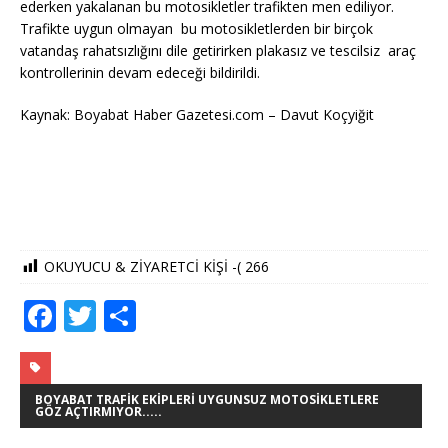
ederken yakalanan bu motosikletler trafikten men ediliyor.
Trafikte uygun olmayan bu motosikletlerden bir birçok
vatandaş rahatsızlığını dile getirirken plakasız ve tescilsiz araç
kontrollerinin devam edeceği bildirildi.
Kaynak: Boyabat Haber Gazetesi.com – Davut Koçyiğit
OKUYUCU & ZİYARETCİ KİŞİ -(
266
F
T
S
a
w
h
c
it
ar
e
te
e
BOYABAT TRAFIK EKIPLERI UYGUNSUZ MOTOSIKLETLERE
GÖZ AÇTIRMIYOR.....
b
r