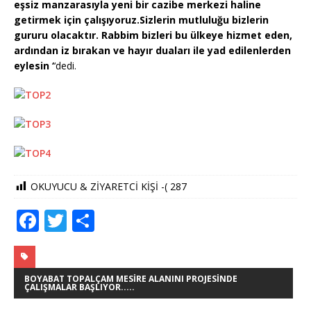
eşsiz manzarasıyla yeni bir cazibe merkezi haline
getirmek için çalışıyoruz.Sizlerin mutluluğu bizlerin
gururu olacaktır. Rabbim bizleri bu ülkeye hizmet eden,
ardından iz bırakan ve hayır duaları ile yad edilenlerden
eylesin ‘
‘dedi.
OKUYUCU & ZİYARETCİ KİŞİ -(
287
F
T
S
a
w
h
c
it
ar
e
te
e
BOYABAT TOPALÇAM MESIRE ALANINI PROJESINDE
ÇALIŞMALAR BAŞLIYOR.....
b
r