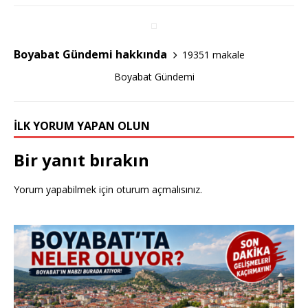
o
o
Boyabat Gündemi hakkında
19351 makale
k
Boyabat Gündemi
İLK YORUM YAPAN OLUN
Bir yanıt bırakın
Yorum yapabilmek için
oturum açmalısınız
.