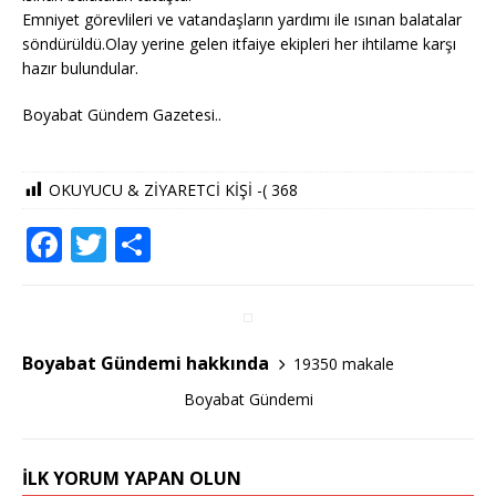
Emniyet görevlileri ve vatandaşların yardımı ile ısınan balatalar
söndürüldü.Olay yerine gelen itfaiye ekipleri her ihtilame karşı
hazır bulundular.
Boyabat Gündem Gazetesi..
OKUYUCU & ZİYARETCİ KİŞİ -(
368
F
T
S
a
w
h
c
it
ar
e
te
e
Boyabat Gündemi hakkında
19350 makale
b
r
Boyabat Gündemi
o
o
İLK YORUM YAPAN OLUN
k