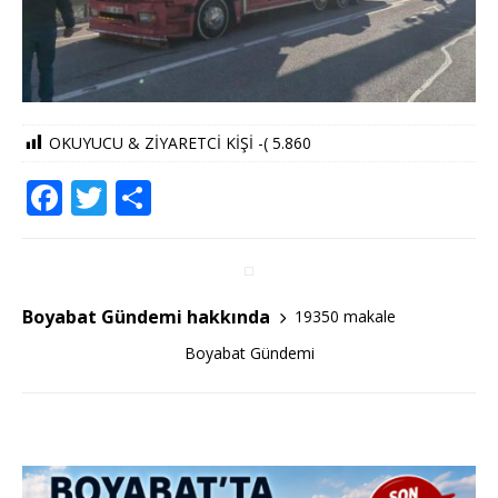
OKUYUCU & ZİYARETCİ KİŞİ -(
5.860
F
T
S
a
w
h
c
it
ar
e
te
e
Boyabat Gündemi hakkında
19350 makale
b
r
Boyabat Gündemi
o
o
k