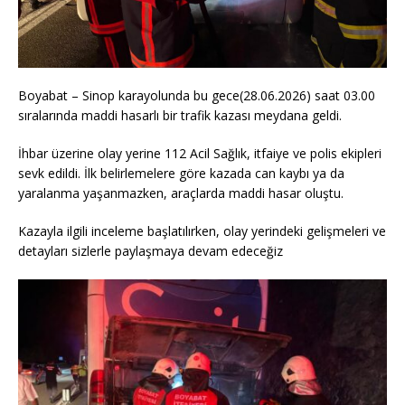
Boyabat – Sinop karayolunda bu gece(28.06.2026) saat 03.00
sıralarında maddi hasarlı bir trafik kazası meydana geldi.
İhbar üzerine olay yerine 112 Acil Sağlık, itfaiye ve polis ekipleri
sevk edildi. İlk belirlemelere göre kazada can kaybı ya da
yaralanma yaşanmazken, araçlarda maddi hasar oluştu.
Kazayla ilgili inceleme başlatılırken, olay yerindeki gelişmeleri ve
detayları sizlerle paylaşmaya devam edeceğiz