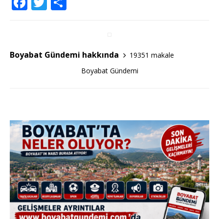
F
T
S
a
w
h
c
it
ar
e
te
e
Boyabat Gündemi hakkında
19351 makale
b
r
Boyabat Gündemi
o
o
k