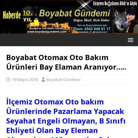
Boyabat Otomax Oto Bakım
Ürünleri Bay Elaman Aranıyor…..
19 Mayıs 2018
Boyabat Gündemi
İlçemiz Otomax Oto bakım
Ürünlerinde Pazarlama Yapacak
Seyahat Engeli Olmayan, B Sınıfı
Ehliyeti Olan Bay Eleman