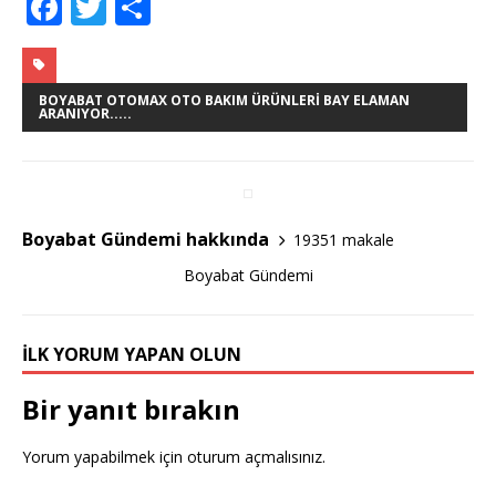
F
T
S
a
w
h
c
it
ar
e
te
e
BOYABAT OTOMAX OTO BAKIM ÜRÜNLERI BAY ELAMAN
ARANIYOR.....
b
r
o
o
Boyabat Gündemi hakkında
19351 makale
k
Boyabat Gündemi
İLK YORUM YAPAN OLUN
Bir yanıt bırakın
Yorum yapabilmek için
oturum açmalısınız
.