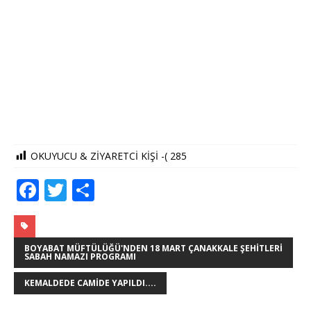
OKUYUCU & ZİYARETCİ KİŞİ -(
285
F
T
S
a
w
h
c
it
ar
e
te
e
BOYABAT MÜFTÜLÜĞÜ'NDEN 18 MART ÇANAKKALE ŞEHITLERI
SABAH NAMAZI PROGRAMI
b
r
KEMALDEDE CAMIDE YAPILDI....
o