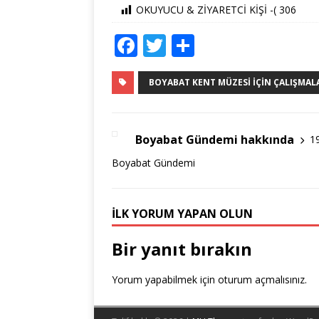
OKUYUCU & ZİYARETCİ KİŞİ -(
306
F
T
S
a
w
h
c
it
ar
BOYABAT KENT MÜZESI İÇIN ÇALIŞMALA
e
te
e
b
r
Boyabat Gündemi hakkında
1
o
Boyabat Gündemi
o
k
İLK YORUM YAPAN OLUN
Bir yanıt bırakın
Yorum yapabilmek için
oturum açmalısınız
.