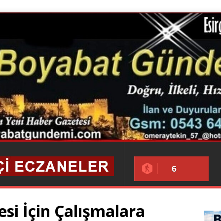
6
si İçin Çalışmalara