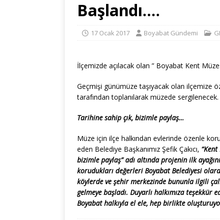
Başlandı….
17 Ocak 2017
Boyabat Gündemi
G
İlçemizde açılacak olan ” Boyabat Kent Müzesi
Geçmişi günümüze taşıyacak olan ilçemize özg
tarafından toplanılarak müzede sergilenecek.
Tarihine sahip çık, bizimle paylaş…
Müze için ilçe halkından evlerinde özenle kor
eden Belediye Başkanımız Şefik Çakıcı,
“Kent 
bizimle paylaş” adı altında projenin ilk ayağı
korudukları değerleri Boyabat Belediyesi olar
köylerde ve şehir merkezinde bununla ilgili ç
gelmeye başladı. Duyarlı halkımıza teşekkür ed
Boyabat halkıyla el ele, hep birlikte oluşturuyo