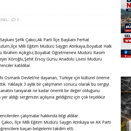
ENEL
0
aşkanı Şefik Çakıcı,Ak Parti İlçe Başkanı Ferhat
lum,İlçe Milli Eğitim Müdürü Saygın Atinkaya,Boyabat Halk
rü İbrahim Açıkgöz,Boyabat Öğretmenevi Müdürü Rasim
yin Köroğlu,Şehit Ersoy Gürsu Anadolu Lisesi Müdürü
ciler katıldılar.
i Osmanlı Devleti’ne dayanan, Türkiye için kültürel öneme
tık. Yaklaşık 3 aylık bir çalışmanın sonucu olarak bu sergiyi
sanatını tanıyarak ne kadar önemli bir değer olduğunu
yer aldığı sergimizin açılışına geldiğiniz için çok teşekkür
ncilerden çalışmalar hakkında bilgi aldılar.
kıcı, İlçe Milli Eğitim Müdürü Saygın Atinkaya ve AK Parti
ğrencilere başarı belgelerini takdim etti.