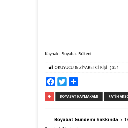
Kaynak : Boyabat Bülteni
OKUYUCU & ZİYARETCİ KİŞİ -(
351
F
T
S
a
w
h
c
it
ar
BOYABAT KAYMAKAMI
FATIH AKSOY
e
te
e
b
r
Boyabat Gündemi hakkında
1
o