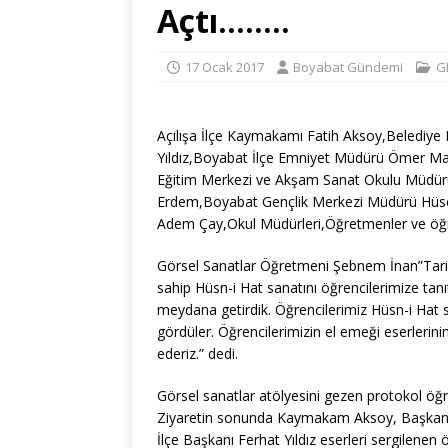
Açtı……..
17 Ocak 2017
Boyabat Gündemi
G
Açılışa İlçe Kaymakamı Fatih Aksoy,Belediye B
Yıldız,Boyabat İlçe Emniyet Müdürü Ömer Maz
Eğitim Merkezi ve Akşam Sanat Okulu Müdü
Erdem,Boyabat Gençlik Merkezi Müdürü Hüse
Adem Çay,Okul Müdürleri,Öğretmenler ve öğren
Görsel Sanatlar Öğretmeni Şebnem İnan”Tarih
sahip Hüsn-i Hat sanatını öğrencilerimize tanıt
meydana getirdik. Öğrencilerimiz Hüsn-i Hat 
gördüler. Öğrencilerimizin el emeği eserlerinin 
ederiz.” dedi.
Görsel sanatlar atölyesini gezen protokol öğre
Ziyaretin sonunda Kaymakam Aksoy, Başkan Ça
İlçe Başkanı Ferhat Yıldız eserleri sergilenen ö