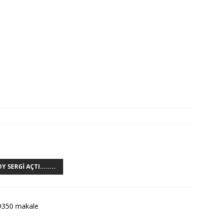
 SERGI AÇTI........
9350 makale