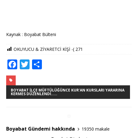
Kaynak : Boyabat Bülteni
OKUYUCU & ZİYARETCİ KİŞİ -(
271
F
T
S
a
w
h
c
it
ar
e
te
e
BOYABAT İLÇE MÜFTÜLÜĞÜNCE KUR'AN KURSLARI YARARINA
KERMES DÜZENLENDI.....
b
r
o
o
Boyabat Gündemi hakkında
19350 makale
k