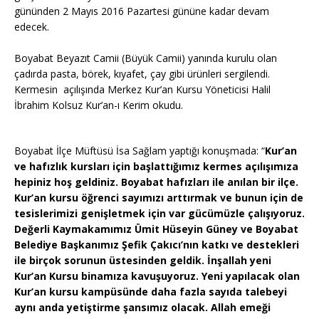
gününden 2 Mayıs 2016 Pazartesi gününe kadar devam
edecek.
Boyabat Beyazıt Camii (Büyük Camii) yanında kurulu olan
çadırda pasta, börek, kıyafet, çay gibi ürünleri sergilendi.
Kermesin
açılışında Merkez Kur’an Kursu Yöneticisi Halil
İbrahim Kolsuz Kur’an-ı Kerim okudu.
Boyabat İlçe Müftüsü İsa Sağlam yaptığı konuşmada: “
Kur’an
ve hafızlık kursları için başlattığımız kermes açılışımıza
hepiniz hoş geldiniz. Boyabat hafızları ile anılan bir ilçe.
Kur’an kursu öğrenci sayımızı arttırmak ve bunun için de
tesislerimizi genişletmek için var gücümüzle çalışıyoruz.
Değerli Kaymakamımız Ümit Hüseyin Güney ve Boyabat
Belediye Başkanımız Şefik Çakıcı’nın katkı ve destekleri
ile birçok sorunun üstesinden geldik. İnşallah yeni
Kur’an Kursu binamıza kavuşuyoruz. Yeni yapılacak olan
Kur’an kursu kampüsünde daha fazla sayıda talebeyi
aynı anda yetiştirme şansımız olacak. Allah emeği